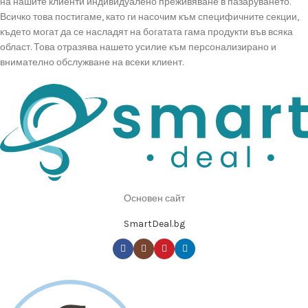
на нашите клиенти индивидуалено преживяване в пазаруването.
Всичко това постигаме, като ги насочим към специфичните секции,
където могат да се насладят на богатата гама продукти във всяка
област. Това отразява нашето усилие към персонализирано и
внимателно обслужване на всеки клиент.
Основен сайт
SmartDeal.bg