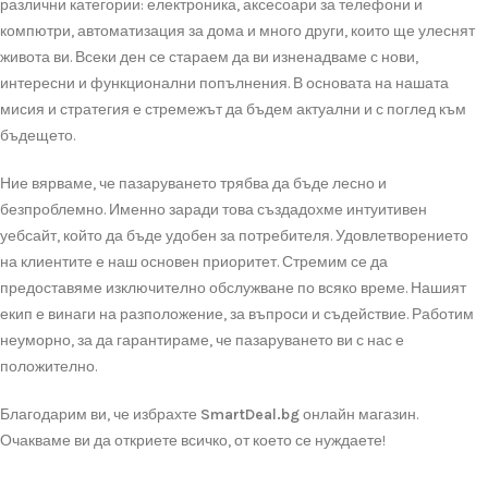
различни категории: електроника, аксесоари за телефони и
компютри, автоматизация за дома и много други, които ще улеснят
живота ви. Всеки ден се стараем да ви изненадваме с нови,
интересни и функционални попълнения. В основата на нашата
мисия и стратегия е стремежът да бъдем актуални и с поглед към
бъдещето.
Ние вярваме, че пазаруването трябва да бъде лесно и
безпроблемно. Именно заради това създадохме интуитивен
уебсайт, който да бъде удобен за потребителя. Удовлетворението
на клиентите е наш основен приоритет. Стремим се да
предоставяме изключително обслужване по всяко време. Нашият
екип е винаги на разположение, за въпроси и съдействие. Работим
неуморно, за да гарантираме, че пазаруването ви с нас е
положително.
Благодарим ви, че избрахте
SmartDeal.bg
онлайн магазин.
Очакваме ви да откриете всичко, от което се нуждаете!