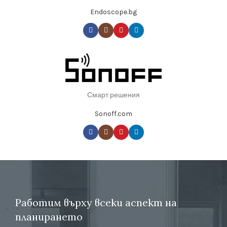
Endoscope.bg
Смарт решения
Sonoff.com
Работим върху всеки аспект на
планирането