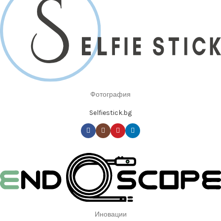
Фотография
Selfiestick.bg
Иновации