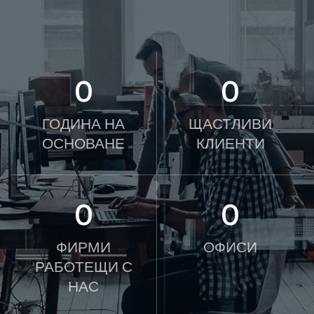
0
0
ГОДИНА НА
ЩАСТЛИВИ
ОСНОВАНЕ
КЛИЕНТИ
0
0
ФИРМИ
ОФИСИ
РАБОТЕЩИ С
НАС