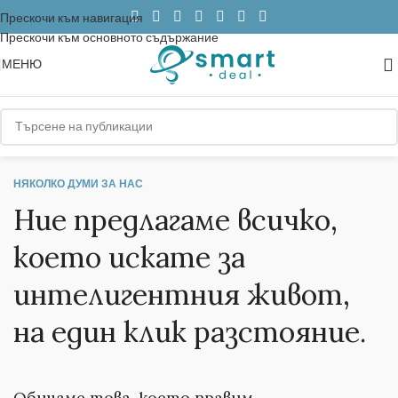
Прескочи към навигация
Прескочи към основното съдържание
МЕНЮ
НЯКОЛКО ДУМИ ЗА НАС
Ние предлагаме всичко,
което искате за
интелигентния живот,
на един клик разстояние.
Обичаме това, което правим