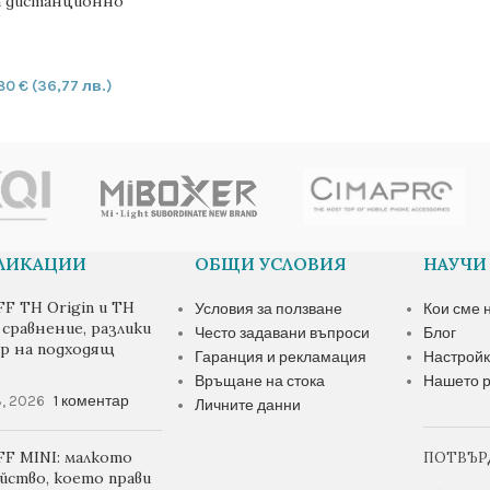
th дистанционно
,80
€
(36,77 лв.)
ИЧКАТА
БЛИКАЦИИ
ОБЩИ УСЛОВИЯ
НАУЧИ
F TH Origin и TH
Условия за ползване
Кои сме 
– сравнение, разлики
Често задавани въпроси
Блог
ор на подходящ
Гаранция и рекламация
Настройк
Връщане на стока
Нашето р
, 2026
1 коментар
Личните данни
F MINI: малкото
ПОТВЪР
йство, което прави