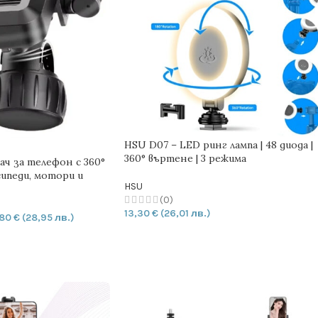
HSU D07 – LED ринг лампа | 48 диода |
360° въртене | 3 режима
ч за телефон с 360°
сипеди, мотори и
HSU
отинетки
(0)
13,30
€
(26,01 лв.)
,80
€
(28,95 лв.)
ДОБАВЯНЕ В КОЛИЧКАТА
ИЧКАТА