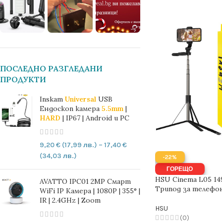
ПОСЛЕДНО РАЗГЛЕДАНИ
ПРОДУКТИ
Inskam
Universal
USB
Ендоскоп камера
5.5mm
|
HARD
| IP67 | Android и PC
9,20
€
(17,99 лв.)
–
17,40
€
(34,03 лв.)
-22%
ГОРЕЩО
HSU Cinema L05 14
AVATTO IPC01 2MP Смарт
Трипод за телефо
WiFi IP Камера | 1080P | 355° |
IR | 2.4GHz | Zoom
HSU
(0)