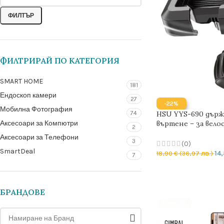
ФИЛТЪР
ФИЛТРИРАЙ ПО КАТЕГОРИЯ
SMART HOME
181
Ендоскоп камери
27
-22%
Мобилна Фотография
HSU YYS-690 държа
74
въртене – за вело
Аксесоари за Компютри
2
електрически тр
Аксесоари за Телефони
3
(0)
SmartDeal
14
18,90
€
(36,97 лв.)
7
ДОБАВЯНЕ В КОЛ
БРАНДОВЕ