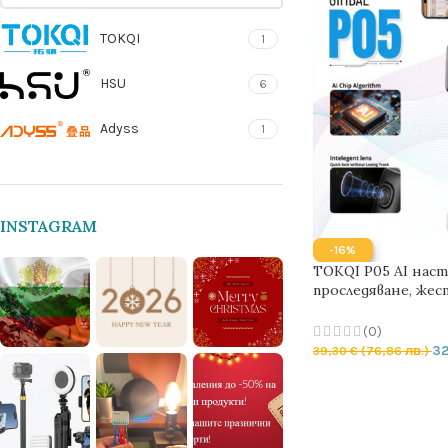
TOKQI
1
HSU
6
Adyss
1
INSTAGRAM
-16%
TOKQI P05 AI насто
проследяване, жес
Cold Shoe конект
(0)
3
39,30
€
(76,86 лв.)
ДОБАВЯНЕ В КОЛ