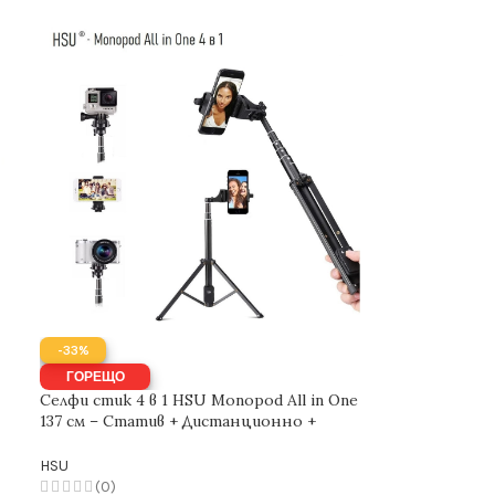
-33%
ГОРЕЩО
Селфи стик 4 в 1 HSU Monopod All in One
137 см – Статив + Дистанционно +
Стойка за камера
HSU
(0)