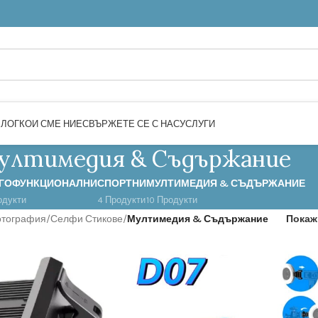
БЛОГ
КОИ СМЕ НИЕ
СВЪРЖЕТЕ СЕ С НАС
УСЛУГИ
ултимедия & Съдържание
ГОФУНКЦИОНАЛНИ
СПОРТНИ
МУЛТИМЕДИЯ & СЪДЪРЖАНИЕ
одукти
4 Продукти
10 Продукти
отография
/
Селфи Стикове
/
Мултимедия & Съдържание
Пока