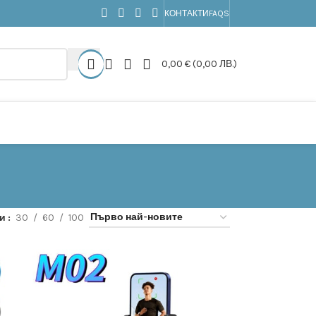
КОНТАКТИ
FAQS
0,00
€
(0,00 ЛВ.)
жи
30
60
100