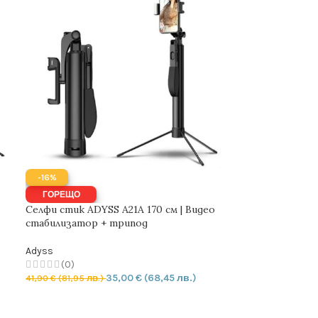
-16%
ГОРЕЩО
Селфи стик ADYSS A21A 170 см | Видео
стабилизатор + трипод
Adyss
(0)
35,00
€
(68,45 лв.)
41,90
€
(81,95 лв.)
ДОБАВЯНЕ В КОЛИЧКАТА