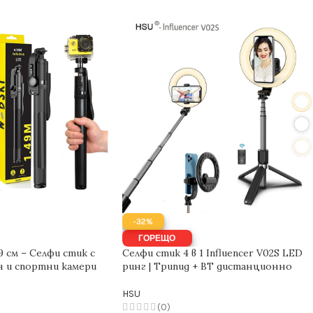
-32%
ГОРЕЩО
9 см – Селфи стик с
Селфи стик 4 в 1 Influencer V02S LED
н и спортни камери
ринг | Трипид + BT дистанционно
HSU
(0)