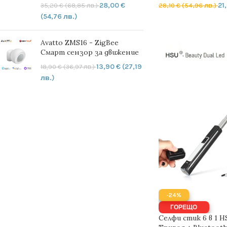
28,00
€
21
35,20
€
(68,85 лв.)
28,10
€
(54,96 лв.)
(54,76 лв.)
ДОБАВЯНЕ В КОЛ
Avatto ZMS16 - ZigBee
Смарт сензор за движение
13,90
€
(27,19
18,90
€
(36,97 лв.)
лв.)
-24%
ГОРЕЩО
Селфи стик 6 в 1 H