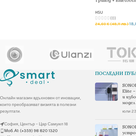
Tрипoд + Bluetoo
HSU
(0)
18
24,60
€
(48,11 лв.)
ДОБАВЯНЕ В КОЛ
ПОСЛЕДНИ ПУ
SONOF
Elite 
и изб
Онлайн магазин вдъхновен от иновации,
модел
които преобразяват визията в полезни
резултати.
юли 23
София, Център – Цар Самуил 18
SONOF
Моб. А1: (+359) 98 820 1320
устро