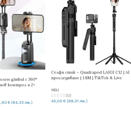
Селфи стик – Quadrapod LAIGI C12 | AI
проследяване | 1.8M | TikTok & Live
лен gimbal с 360°
Stream
тов контрол и 2×
HSU
ора
(0)
45,00
€
(88,01 лв.)
2,90
€
(64,35 лв.)
ДОБАВЯНЕ В КОЛИЧКАТА
ИЧКАТА