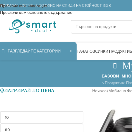
ЕЗПЛАТНА ДОСТАВКА ДО ОФИС НА СПИДИ НА СТОЙНОСТ 130 €
Прескочи към навигация
Прескочи към основното съдържание
РАЗГЛЕДАЙТЕ КАТЕГОРИИ
НАЧАЛО
ВСИЧКИ ПРОДУКТИ
М
БАЗОВИ
МНО
5 Продукти
12 Пр
ФИЛТРИРАЙ ПО ЦЕНА
Начало
/
Мобилна Ф