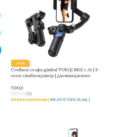
-24%
Сгъваем селфи gimbal TOKQI M02 с AI | 3-
осен стабилизатор | Дистанционно
управление
TOKQI
(0)
86,50
€
(169,18 лв.)
114,50
€
(223,94 лв.)
ДОБАВЯНЕ В КОЛИЧКАТА