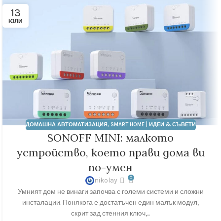
13
ЮЛИ
ДОМАШНА АВТОМАТИЗАЦИЯ
,
SMART HOME | ИДЕИ & СЪВЕТИ
SONOFF MINI: малкото
устройство, което прави дома ви
по-умен
0
nikolay
Умният дом не винаги започва с големи системи и сложни
инсталации. Понякога е достатъчен един малък модул,
скрит зад стенния ключ,...