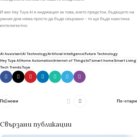
И ако Hey Tuya AI е индикация за това, което предстои, бъдещето на
умния дом няма просто да бъде свързано – то ще бъде наистина
интелигентно.
AI Assistant
AI Technology
Artificial Intelligence
Future Technology
Hey Tuya AI
Home Automation
Internet of Things
IoT
smart home
Smart Living
Tech Trends
Tuya
По-нови
По-стари
Свързани публикации