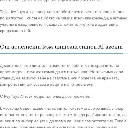
Така Hey Tuya AI се превръща от обикновен асистент в нещо много
по-цялостно – система, която не само изпълнява команди, а активно
участва в ежедневието и създава по-интелигентна и адаптивна
среда около теб.
От асистент към интелигентен AI агент
Досега повечето дигитални асистенти работеха по сравнително
прост модел – изчакват команда и я изпълняват. Независимо дали
става дума за включване на светлина или проверка на времето,
контролът винаги остава в ръцете на потребителя.
С Hey Tuya AI този модел започва да се променя.
Вместо да бъде пасивен изпълнител, системата се развива в т.нар.
интелигентен агент – решение, което може да разбира контекста, да
анализира информация и да взема решения самостоятелно. Това е
възможно благодарение на архитектура, при която различни AI