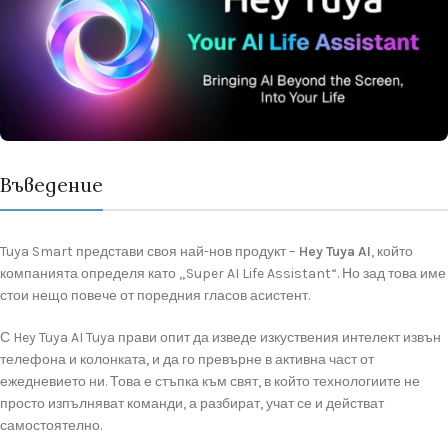
Въведение
Tuya Smart представи своя най-нов продукт –
Hey Tuya AI
, който
компанията определя като „Super AI Life Assistant“. Но зад това име
стои нещо повече от поредния гласов асистент.
С Hey Tuya AI Tuya прави опит да изведе изкуствения интелект извън
телефона и колонката, и да го превърне в активна част от
ежедневието ни. Това е стъпка към свят, в който технологиите не
просто изпълняват команди, а разбират, учат се и действат
самостоятелно.