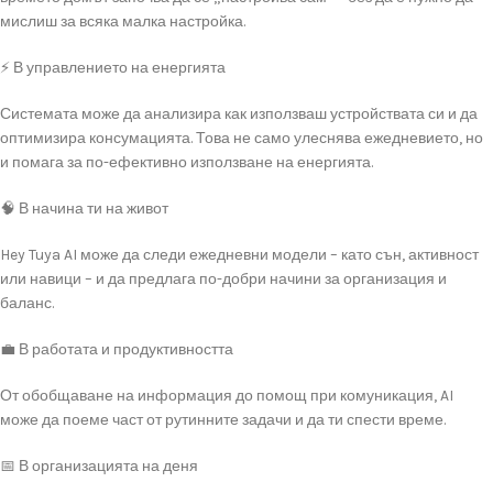
мислиш за всяка малка настройка.
⚡ В управлението на енергията
Системата може да анализира как използваш устройствата си и да
оптимизира консумацията. Това не само улеснява ежедневието, но
и помага за по-ефективно използване на енергията.
🧠 В начина ти на живот
Hey Tuya AI може да следи ежедневни модели – като сън, активност
или навици – и да предлага по-добри начини за организация и
баланс.
💼 В работата и продуктивността
От обобщаване на информация до помощ при комуникация, AI
може да поеме част от рутинните задачи и да ти спести време.
📅 В организацията на деня