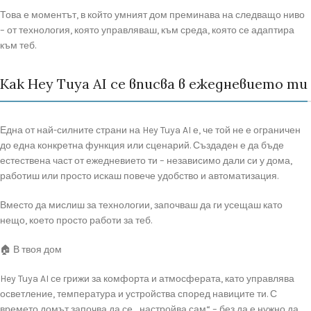
Това е моментът, в който умният дом преминава на следващо ниво
– от технология, която управляваш, към среда, която се адаптира
към теб.
Как Hey Tuya AI се вписва в ежедневието ти
Една от най-силните страни на Hey Tuya AI е, че той не е ограничен
до една конкретна функция или сценарий. Създаден е да бъде
естествена част от ежедневието ти – независимо дали си у дома,
работиш или просто искаш повече удобство и автоматизация.
Вместо да мислиш за технологии, започваш да ги усещаш като
нещо, което просто работи за теб.
🏠 В твоя дом
Hey Tuya AI се грижи за комфорта и атмосферата, като управлява
осветление, температура и устройства според навиците ти. С
времето домът започва да се „настройва сам“ – без да е нужно да