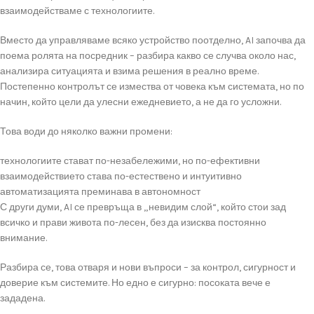
взаимодействаме с технологиите.
Вместо да управляваме всяко устройство поотделно, AI започва да
поема ролята на посредник – разбира какво се случва около нас,
анализира ситуацията и взима решения в реално време.
Постепенно контролът се измества от човека към системата, но по
начин, който цели да улесни ежедневието, а не да го усложни.
Това води до няколко важни промени:
технологиите стават по-незабележими, но по-ефективни
взаимодействието става по-естествено и интуитивно
автоматизацията преминава в автономност
С други думи, AI се превръща в „невидим слой“, който стои зад
всичко и прави живота по-лесен, без да изисква постоянно
внимание.
Разбира се, това отваря и нови въпроси – за контрол, сигурност и
доверие към системите. Но едно е сигурно: посоката вече е
зададена.