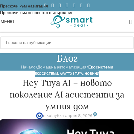
Прескочи към навигация
Прескочи към основното съдържание
МЕНЮ
Блог
Начало
/
Домашна автоматизация
/
Екосистеми
ЕКОСИСТЕМИ
,
AVATTO | TUYA
,
НОВИНИ
Hey Tuya AI – новото
поколение AI асистенти за
умния дом
0
nikolay
Вкл. април 8, 2026