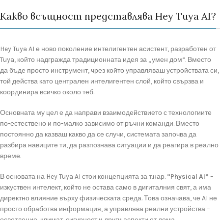
Какво всъщност представлява Hey Tuya AI?
Hey Tuya AI е ново поколение интелигентен асистент, разработен от
Tuya, който надгражда традиционната идея за „умен дом“. Вместо
да бъде просто инструмент, чрез който управляваш устройствата си,
той действа като централен интелигентен слой, който свързва и
координира всичко около теб.
Основната му цел е да направи взаимодействието с технологиите
по-естествено и по-малко зависимо от ръчни команди. Вместо
постоянно да казваш какво да се случи, системата започва да
разбира навиците ти, да разпознава ситуации и да реагира в реално
време.
В основата на Hey Tuya AI стои концепцията за т.нар.
“Physical AI”
–
изкуствен интелект, който не остава само в дигиталния свят, а има
директно влияние върху физическата среда. Това означава, че AI не
просто обработва информация, а управлява реални устройства –
осветление, климат, сигурност и други аспекти от дома.