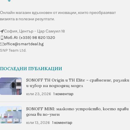
Онлайн магазин вдъхновен от иновации, които преобразяват
визията в полезни резултати.
София, Център – Цар Самуил 18
Моб. А1: (+359) 98 820 1320
оffice@smartdeal.bg
SNP Team Ltd.
ПОСЛЕДНИ ПУБЛИКАЦИИ
SONOFF TH Origin и TH Elite – сравнение, разлики
и избор на подходящ модел
юли 23, 2026
1 коментар
SONOFF MINI: малкото устройство, което прави
дома ви по-умен
юли 13, 2026
1 коментар