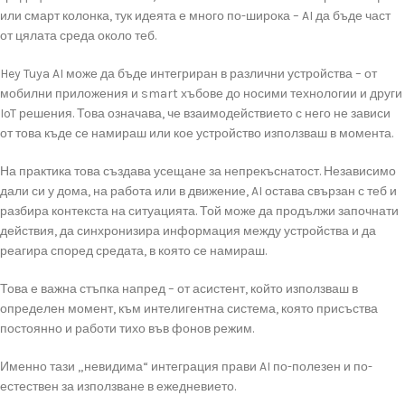
или смарт колонка, тук идеята е много по-широка – AI да бъде част
от цялата среда около теб.
Hey Tuya AI може да бъде интегриран в различни устройства – от
мобилни приложения и smart хъбове до носими технологии и други
IoT решения. Това означава, че взаимодействието с него не зависи
от това къде се намираш или кое устройство използваш в момента.
На практика това създава усещане за непрекъснатост. Независимо
дали си у дома, на работа или в движение, AI остава свързан с теб и
разбира контекста на ситуацията. Той може да продължи започнати
действия, да синхронизира информация между устройства и да
реагира според средата, в която се намираш.
Това е важна стъпка напред – от асистент, който използваш в
определен момент, към интелигентна система, която присъства
постоянно и работи тихо във фонов режим.
Именно тази „невидима“ интеграция прави AI по-полезен и по-
естествен за използване в ежедневието.