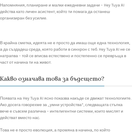
Напомняния, планиране и малки ежедневни задачи – Hey Tuya AI
действа като личен асистент, който ти помага да останеш
организиран без усилие.
В крайна сметка, идеята не е просто да имаш още една технология,
а да създадеш среда, която работи в синхрон с теб. Hey Tuya AI не се
натрапва – той се вписва естествено и постепенно се превръща в
част от начина ти на живот.
Какво означава това за бъдещето?
Появата на Hey Tuya AI ясно показва накъде се движат технологиите.
Ако досега говорехме за „умни устройства“, следващата стъпка
вече е съвсем различна – интелигентни системи, които мислят и
действат вместо нас.
Това не е просто еволюция, а промяна в начина, по който