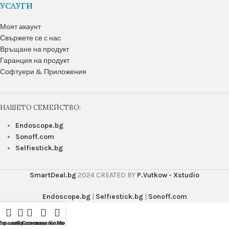
УСЛУГИ
Моят акаунт
Свържете се с нас
Връщане на продукт
Гаранция на продукт
Софтуери & Приложения
НАШЕТО СЕМЕЙСТВО:
Endoscope.bg
Sonoff.com
Selfiestick.bg
SmartDeal.bg
2024 CREATED BY
P.Vutkow - Xstudio
Endoscope.bg
|
Selfiestick.bg
|
Sonoff.com
транична лента
Магазин
Сравняване
Списък с желания
Количка
Моят акаунт