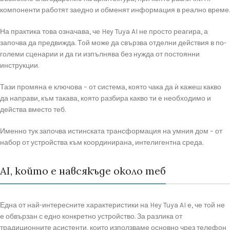
компоненти работят заедно и обменят информация в реално време.
На практика това означава, че Hey Tuya AI не просто реагира, а
започва да предвижда. Той може да свързва отделни действия в по-
големи сценарии и да ги изпълнява без нужда от постоянни
инструкции.
Тази промяна е ключова – от система, която чака да ѝ кажеш какво
да направи, към такава, която разбира какво ти е необходимо и
действа вместо теб.
Именно тук започва истинската трансформация на умния дом – от
набор от устройства към координирана, интелигентна среда.
AI, който е навсякъде около теб
Една от най-интересните характеристики на Hey Tuya AI е, че той не
е обвързан с едно конкретно устройство. За разлика от
традиционните асистенти, които използваме основно чрез телефон