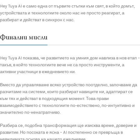
Hey Tuya AI е само една от първите стъпки към свят, в който домът,
устройствата и технологиите около нас не просто реагират, а
разбират и действат в синхрон с нас.
Финални мисли
Hey Tuya AI показва, че развитието на умния дом навлиза в нов етап –
такъв, в който технологиите вече не са просто инструменти, а
активни участници в ежедневието ни.
Вместо да управляваме всяко устройство поотделно, започваме да
разчитаме на системи, които разбират навиците ни, адаптират се
към тях и действат в подходящия момент. Това прави
взаимодействието с технологиите по-естествено, по-интуитивно и
значително по-ненатрапчиво.
Разбира се, подобна трансформация ще изисква време, доверие и
развитие. Но посоката е ясна – AI постепенно се превръща в
невидимата основа на нашето ежедневие.