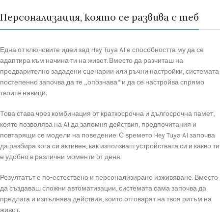
Персонализация, която се развива с теб
Една от ключовите идеи зад Hey Tuya AI е способността му да се
адаптира към начина ти на живот. Вместо да разчиташ на
предварително зададени сценарии или ръчни настройки, системата
постепенно започва да те „опознава“ и да се настройва спрямо
твоите навици.
Това става чрез комбинация от краткосрочна и дългосрочна памет,
която позволява на AI да запомня действия, предпочитания и
повтарящи се модели на поведение. С времето Hey Tuya AI започва
да разбира кога си активен, как използваш устройствата си и какво ти
е удобно в различни моменти от деня.
Резултатът е по-естествено и персонализирано изживяване. Вместо
да създаваш сложни автоматизации, системата сама започва да
предлага и изпълнява действия, които отговарят на твоя ритъм на
живот.