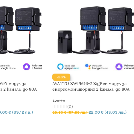
-26%
iFi модул за
AVATTO ZWPM16-2 ZigBee модул за
2 канала, до 80A
енергомониторинг 2 канала, до 80A
Avatto
(0)
0,00
€
(39,12 лв.)
22,00
€
(43,03 лв.)
29,60
€
(57,89 лв.)
ИЧКАТА
ДОБАВЯНЕ В КОЛИЧКАТА