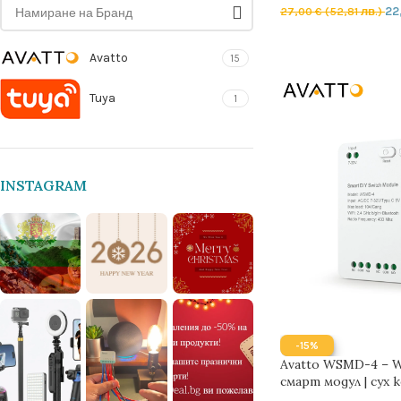
22
27,00
€
(52,81 лв.)
ДОБАВЯНЕ В КОЛ
Avatto
15
Tuya
1
INSTAGRAM
-15%
Avatto WSMD-4 – W
смарт модул | сух 