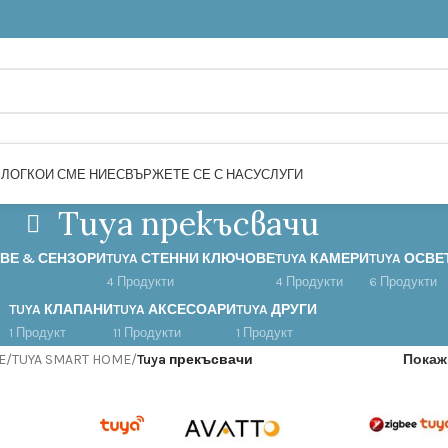
БЛОГ
КОИ СМЕ НИЕ
СВЪРЖЕТЕ СЕ С НАС
УСЛУГИ
Tuya прекъсвачи
ОВЕ & СЕНЗОРИ
TUYA СТЕННИ КЛЮЧОВЕ
TUYA КАМЕРИ
TUYA ОСВ
4 Продукти
4 Продукти
6 Продукти
TUYA КЛАПАНИ
TUYA АКСЕСОАРИ
TUYA ДРУГИ
1 Продукт
11 Продукти
1 Продукт
E
/
TUYA SMART HOME
/
Tuya прекъсвачи
Пока