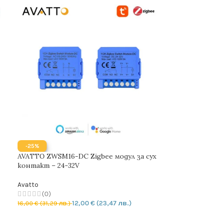
-25%
AVATTO ZWSM16-DC Zigbee модул за сух
контакт – 24-32V
Avatto
(0)
12,00
€
(23,47 лв.)
16,00
€
(31,29 лв.)
ДОБАВЯНЕ В КОЛИЧКАТА