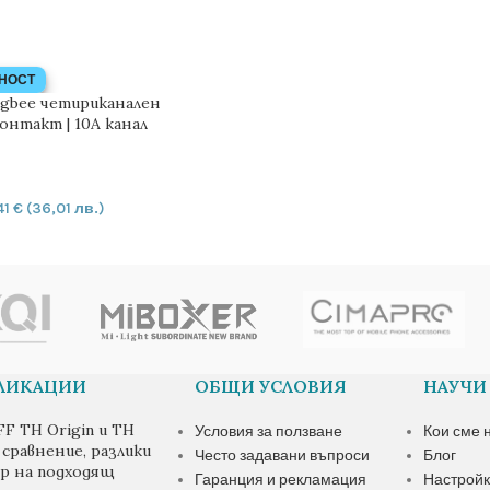
НОСТ
igbee четириканален
контакт | 10A канал
41
€
(36,01 лв.)
БЛИКАЦИИ
ОБЩИ УСЛОВИЯ
НАУЧИ
F TH Origin и TH
Условия за ползване
Кои сме 
– сравнение, разлики
Често задавани въпроси
Блог
ор на подходящ
Гаранция и рекламация
Настройк