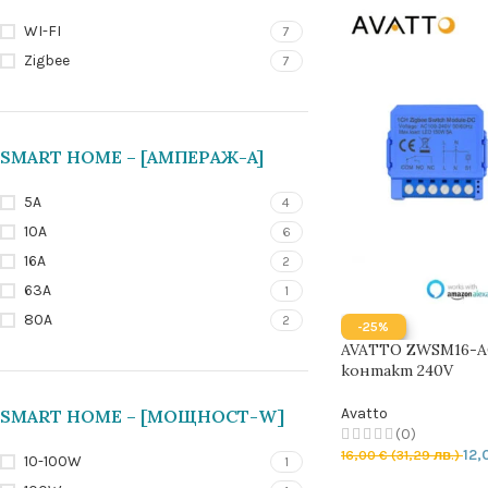
WI-FI
7
Zigbee
7
SMART HOME – [АМПЕРАЖ-A]
5A
4
10A
6
16A
2
63A
1
80A
2
-25%
AVATTO ZWSM16-AC
контакт 240V
Avatto
SMART HOME – [МОЩНОСТ-W]
(0)
12,
16,00
€
(31,29 лв.)
10-100W
1
ДОБАВЯНЕ В КОЛ