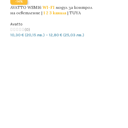
-14%
AVATTO WSM16
WI-FI
модул за контрол
на осветление |
1 2 3 канала
| TUYA
Avatto
(0)
10,30
€
(20,15 лв.)
–
12,80
€
(25,03 лв.)
ОПЦИИ