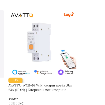
-17%
AVATTO WCB-16 WiFi смарт прекъсвач
63A (1P+N) | Енергиен мониторинг
Avatto
(0)