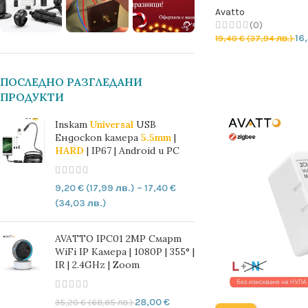
Avatto
(0)
16
19,40
€
(37,94 лв.)
ДОБАВЯНЕ В КОЛ
ПОСЛЕДНО РАЗГЛЕДАНИ
ПРОДУКТИ
Inskam
Universal
USB
Ендоскоп камера
5.5mm
|
HARD
| IP67 | Android и PC
9,20
€
(17,99 лв.)
–
17,40
€
(34,03 лв.)
AVATTO IPC01 2MP Смарт
WiFi IP Камера | 1080P | 355° |
IR | 2.4GHz | Zoom
28,00
€
35,20
€
(68,85 лв.)