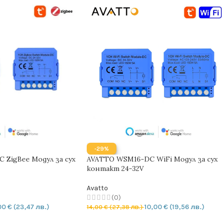
-29%
 ZigBee Модул за сух
AVATTO WSM16-DC WiFi Модул за сух
контакт 24-32V
Avatto
(0)
00
€
(23,47 лв.)
10,00
€
(19,56 лв.)
14,00
€
(27,38 лв.)
ИЧКАТА
ДОБАВЯНЕ В КОЛИЧКАТА