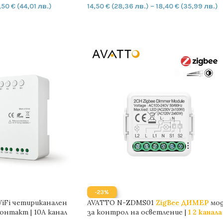
,50
€
(44,01 лв.)
14,50
€
(28,36 лв.)
–
18,40
€
(35,99 лв.)
ИЧКАТА
ОПЦИИ
-23%
iFi четириканален
AVATTO N-ZDMS01
ZigBee ДИМЕР
мод
контакт | 10A канал
за контрол на осветление |
1 2 канала
TUYA