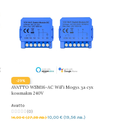
-29%
AVATTO WSM16-AC WiFi Модул за сух
контакт 240V
Avatto
(0)
10,00
€
(19,56 лв.)
14,00
€
(27,38 лв.)
ДОБАВЯНЕ В КОЛИЧКАТА