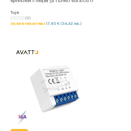
прекъсвач с опция за ТЕРМО или ВЛАГО
РЕГУЛАТОР
Tuya
(0)
17,60
€
(34,42 лв.)
25,50
€
(49,87 лв.)
ДОБАВЯНЕ В КОЛИЧКАТА