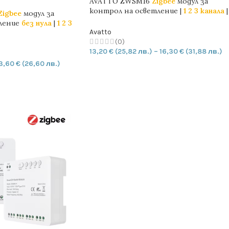
AVATTO ZWSM16
Zigbee
модул за
контрол на осветление |
1 2 3 канала
|
Zigbee
модул за
TUYA
ление
без нула
|
1 2 3
Avatto
(0)
13,20
€
(25,82 лв.)
–
16,30
€
(31,88 лв.)
3,60
€
(26,60 лв.)
ОПЦИИ