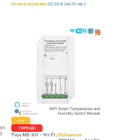
22,50
€
(44,01 лв.)
27,00
€
(52,81 лв.)
ДОБАВЯНЕ В КОЛИЧКАТА
-31%
ул
ГОРЕЩО
|
Tuya MS-103 – Wi-Fi
Двуканален