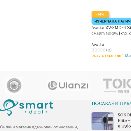
-14%
ИЗЧЕРПАНА НАЛИЧ
Avatto ZWSMD-4 Z
смарт модул | сух 
Avatto
(0)
18,
21,47
€
(41,99 лв.)
ОЩЕ
ПОСЛЕДНИ ПУ
SONOF
Elite 
и изб
Онлайн магазин вдъхновен от иновации,