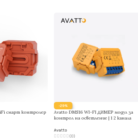
-29%
iFi смарт контролер
Avatto DMS16 WI-FI ДИМЕР модул за
контрол на осветление | 1 2 канала
Avatto
(0)