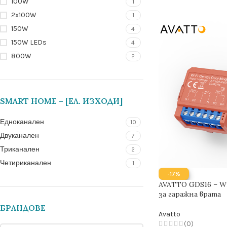
100W
1
2x100W
1
150W
4
150W LEDs
4
800W
2
SMART HOME – [EЛ. ИЗХОДИ]
Едноканален
10
Двуканален
7
Триканален
2
Четириканален
1
-17%
AVATTO GDS16 – W
за гаражна врата
БРАНДОВЕ
Avatto
(0)