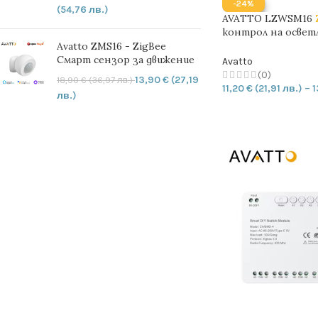
-24%
(54,76 лв.)
AVATTO LZWSM16
контрол на освет
канала
| TUYA
Avatto ZMS16 - ZigBee
Смарт сензор за движение
Avatto
(0)
13,90
€
(27,19
18,90
€
(36,97 лв.)
11,20
€
(21,91 лв.)
–
1
лв.)
ОПЦИИ