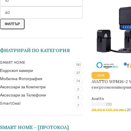
ФИЛТЪР
ФИЛТРИРАЙ ПО КАТЕГОРИЯ
SMART HOME
181
Ендоскоп камери
27
-30%
Мобилна Фотография
AVATTO WPM16-2 W
74
енергомониторинг 
Аксесоари за Компютри
2
Аксесоари за Телефони
3
Avatto
SmartDeal
(0)
7
2
28,60
€
(55,94 лв.)
ДОБАВЯНЕ В КОЛ
SMART HOME – [ПРОТОКОЛ]