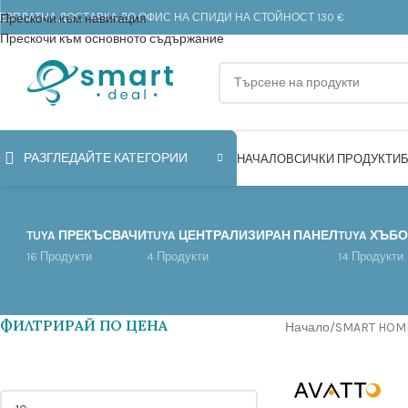
ЕЗПЛАТНА ДОСТАВКА ДО ОФИС НА СПИДИ НА СТОЙНОСТ 130 €
Прескочи към навигация
Прескочи към основното съдържание
РАЗГЛЕДАЙТЕ КАТЕГОРИИ
НАЧАЛО
ВСИЧКИ ПРОДУКТИ
TUYA ПРЕКЪСВАЧИ
TUYA ЦЕНТРАЛИЗИРАН ПАНЕЛ
TUYA ХЪБ
16 Продукти
4 Продукти
14 Продукти
ФИЛТРИРАЙ ПО ЦЕНА
Начало
/
SMART HOM