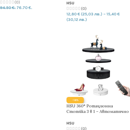
(0)
HSU
94.50 €.
76.70 €.
(0)
12,80
€
(25,03 лв.)
–
15,40
€
ДОБАВИ
(30,12 лв.)
ОПЦИИ
-18%
HSU 360° Ротационна
Стотйка 3 в 1 – Автоматично
въртене | Дистанционен
контрол
HSU
(0)