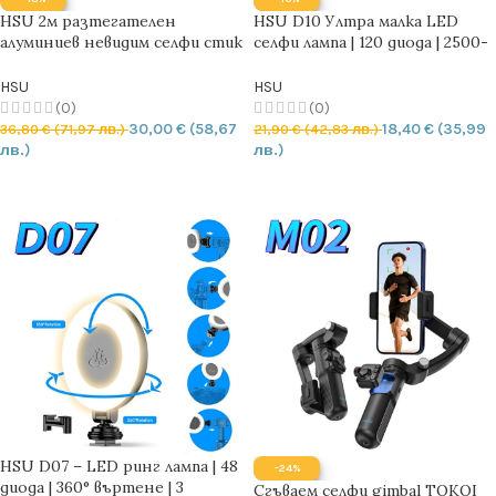
HSU 2м разтегателен
HSU D10 Ултра малка LED
алуминиев невидим селфи стик
селфи лампа | 120 диода | 2500-
за Insta360 и GoPro
9000 K | 3 режима
HSU
HSU
(0)
(0)
30,00
€
(58,67
18,40
€
(35,99
36,80
€
(71,97 лв.)
21,90
€
(42,83 лв.)
лв.)
лв.)
ДОБАВЯНЕ В КОЛИЧКАТА
ДОБАВЯНЕ В КОЛИЧКАТА
HSU D07 – LED ринг лампа | 48
-24%
диода | 360° въртене | 3
Сгъваем селфи gimbal TOKQI