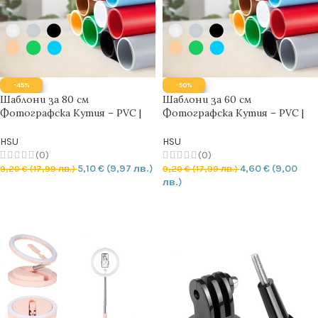
-45%
-50%
Шаблони за 80 см
Шаблони за 60 см
Фотографска Кутия – PVC |
Фотографска Кутия – PVC |
СИВ | СИН | Матово покритие
ЗЕЛЕН | СИН | Матово
покритие
HSU
HSU
(0)
(0)
5,10
€
(9,97 лв.)
4,60
€
(9,00
9,20
€
(17,99 лв.)
9,20
€
(17,99 лв.)
лв.)
ОПЦИИ
ОПЦИИ