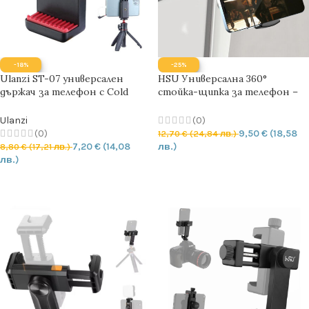
-18%
-25%
Ulanzi ST-07 универсален
HSU Универсална 360°
държач за телефон с Cold
стойка-щипка за телефон –
Shoe шина
за пътуване, офис и
ежедневна употреба
Ulanzi
(0)
(0)
9,50
€
(18,58
12,70
€
(24,84 лв.)
7,20
€
(14,08
лв.)
8,80
€
(17,21 лв.)
лв.)
ДОБАВЯНЕ В КОЛИЧКАТА
ДОБАВЯНЕ В КОЛИЧКАТА