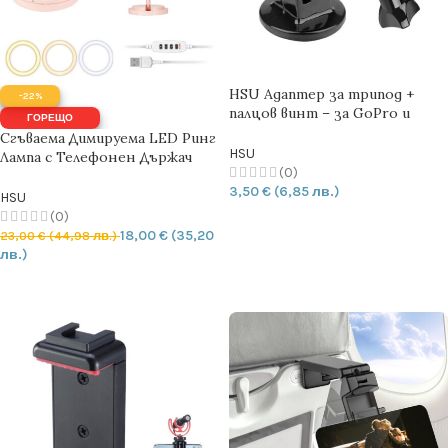
HSU Адаптер за трипод +
-22%
палцов винт – за GoPro и
ГОРЕЩО
екшън камери
Сгъваема Димируема LED Ринг
HSU
Лампа с Телефонен Държач
(0)
CS-Y3
3,50
€
(6,85 лв.)
HSU
(0)
ДОБАВЯНЕ В КОЛИЧКАТА
18,00
€
(35,20
23,00
€
(44,98 лв.)
лв.)
ОПЦИИ