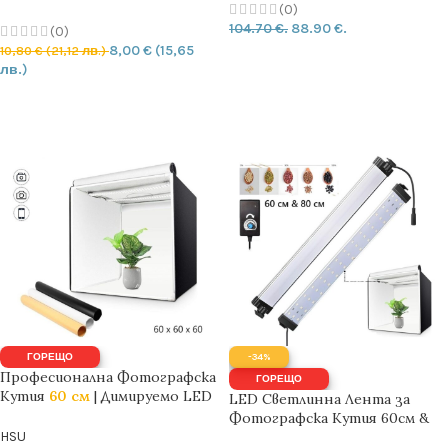
Instagram | Live
(0)
104.70 €.
88.90 €.
(0)
8,00
€
(15,65
10,80
€
(21,12 лв.)
ДОБАВИ
лв.)
ДОБАВЯНЕ В КОЛИЧКАТА
ГОРЕЩО
-34%
Професионална Фотографска
ГОРЕЩО
Кутия
60 см
| Димируемо LED
LED Светлинна Лента за
осветление | PVC шаблони
Фотографска Кутия 60см &
80см | x 2 бр. | + адаптер
HSU