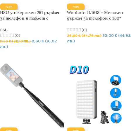
-24%
-18%
HSU универсален 2в1 държач
Woohoto JL1618 – Метален
за телефон и таблет с
държач за телефон с 360°
разширение до 18.5 см
ротация, Cold Shoe, 1/4” &
3/8” резби и Arca-Swiss основа
HSU
(0)
(0)
23,00
€
(44,98
28,00
€
(54,76 лв.)
8,60
€
(16,82
лв.)
11,30
€
(22,10 лв.)
лв.)
ДОБАВЯНЕ В КОЛИЧКАТА
ДОБАВЯНЕ В КОЛИЧКАТА
-18%
-16%