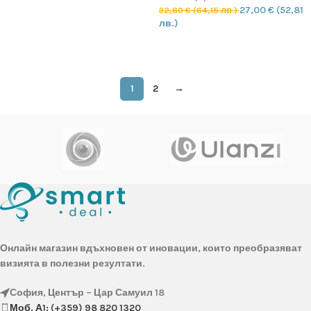
27,00
€
(52,81
32,80
€
(64,15 лв.)
лв.)
ОПЦИИ
1
2
→
Онлайн магазин вдъхновен от иновации, които преобразяват
визията в полезни резултати.
София, Център – Цар Самуил 18
Моб. А1: (+359) 98 820 1320