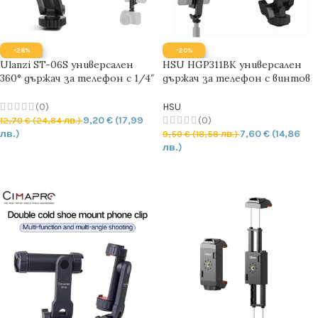
-28%
-20%
Ulanzi ST-06S универсален
HSU HGP311BK универсален
360° държач за телефон с 1/4″
държач за телефон с винтов
резба и Cold Shoe конектор
механизъм – 1/4″ резба и 360°
регулиране
(0)
HSU
9,20
€
(17,99
(0)
12,70
€
(24,84 лв.)
лв.)
7,60
€
(14,86
9,50
€
(18,58 лв.)
лв.)
ДОБАВЯНЕ В КОЛИЧКАТА
ДОБАВЯНЕ В КОЛИЧКАТА