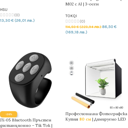
режима
M02 с AI | 3-осен
стабилизатор |
HSU
Дистанционно управление
(0)
TOKQI
13,30
€
(26,01 лв.)
(0)
86,50
€
114,50
€
(223,94 лв.)
ДОБАВЯНЕ В КОЛИЧКАТА
(169,18 лв.)
ДОБАВЯНЕ В КОЛИЧКАТА
Професионална Фотографска
-26%
Кутия
80 см
| Димируемо LED
JX-05 Bluetooth Пръстен
осветление | PVC шаблони
дистанционно – Tik Tok |