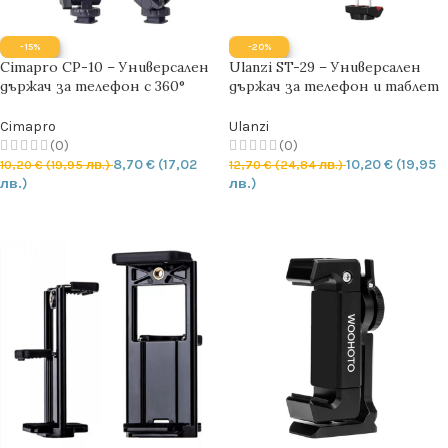
-15%
-20%
Cimapro CP-10 – Универсален
Ulanzi ST-29 – Универсален
държач за телефон с 360°
държач за телефон и таблет
ротация и два Cold Shoe
с разширение до 21см и Cold
конектора
Shoe конектор
Cimapro
Ulanzi
(0)
(0)
8,70
€
(17,02
10,20
€
(19,95
10,20
€
(19,95 лв.)
12,70
€
(24,84 лв.)
лв.)
лв.)
ДОБАВЯНЕ В КОЛИЧКАТА
ДОБАВЯНЕ В КОЛИЧКАТА