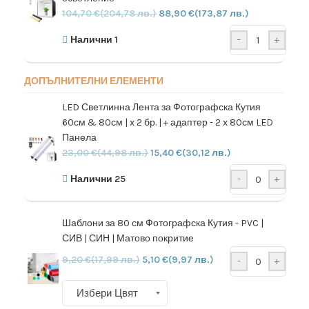
104,70
€
(204,78 лв.)
88,90
€
(173,87 лв.)
Налични 1
-
+
ДОПЪЛНИТЕЛНИ ЕЛЕМЕНТИ
LED Светлинна Лента за Фотографска Кутия
60см & 80см | x 2 бр. | + адаптер - 2 x 80см LED
Панела
23,00
€
(44,98 лв.)
15,40
€
(30,12 лв.)
Налични 25
-
+
Шаблони за 80 см Фотографска Кутия - PVC |
СИВ | СИН | Матово покритие
9,20
€
(17,99 лв.)
5,10
€
(9,97 лв.)
-
+