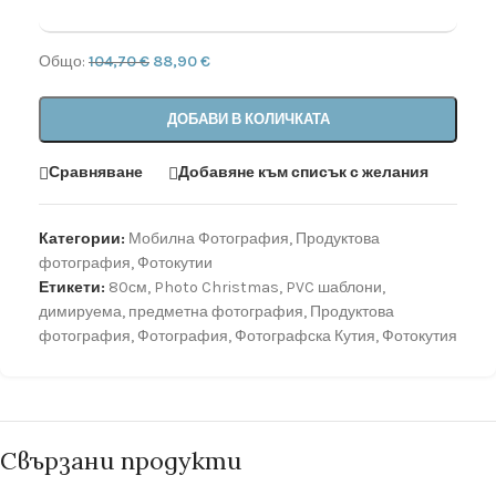
Общо:
104,70
€
88,90
€
ДОБАВИ В КОЛИЧКАТА
Сравняване
Добавяне към списък с желания
Категории:
Мобилна Фотография
,
Продуктова
фотография
,
Фотокутии
Етикети:
80см
,
Photo Christmas
,
PVC шаблони
,
димируема
,
предметна фотография
,
Продуктова
фотография
,
Фотография
,
Фотографска Кутия
,
Фотокутия
Свързани продукти