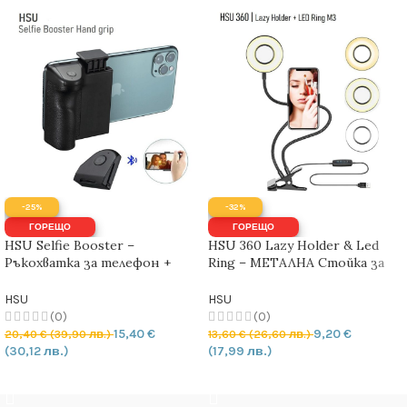
-25%
-32%
ГОРЕЩО
ГОРЕЩО
HSU Selfie Booster –
HSU 360 Lazy Holder & Led
Ръкохватка за телефон +
Ring – МЕТАЛНА Стойка за
Bluetooth дистанционно
телефон с LED СЕЛФИ РИНГ
HSU
HSU
(0)
(0)
15,40
€
9,20
€
20,40
€
(39,90 лв.)
13,60
€
(26,60 лв.)
(30,12 лв.)
(17,99 лв.)
ДОБАВЯНЕ В КОЛИЧКАТА
ДОБАВЯНЕ В КОЛИЧКАТА