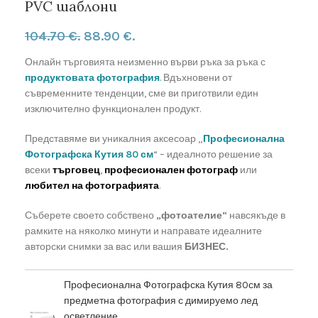
PVC шаблони
104.70 €.
88.90 €.
Онлайн търговията неизменно върви ръка за ръка с
продуктовата фотография
.
Вдъхновени от
съвременните тенденции, сме ви приготвили един
изключително функционален продукт.
Представяме ви уникалния аксесоар „
Професионална
Фотографска Кутия 80 см
“ – идеалното решение за
всеки
търговец
,
професионален фотограф
или
любител на фотографията
.
Съберете своето собствено
„фотоателие“
навсякъде в
рамките на няколко минути и направате идеалните
авторски снимки за вас или вашия
БИЗНЕС.
Професионална Фотографска Кутия 80см за
предметна фотография с димируемо лед
осветление