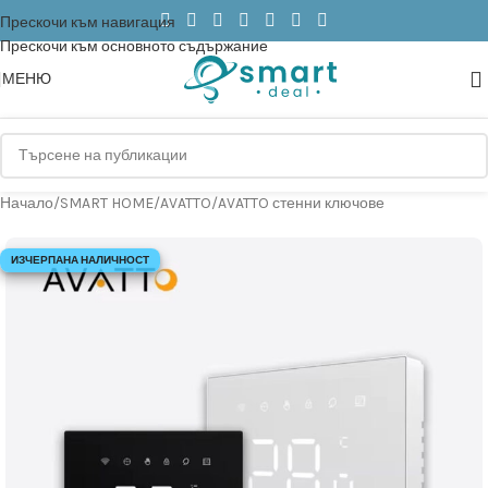
Прескочи към навигация
Прескочи към основното съдържание
МЕНЮ
Начало
/
SMART HOME
/
AVATTO
/
AVATTO стенни ключове
ИЗЧЕРПАНА НАЛИЧНОСТ