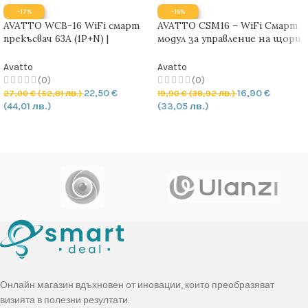
-17%
-15%
AVATTO WCB-16 WiFi смарт
AVATTO CSM16 – WiFi Смарт
прекъсвач 63A (1P+N) |
модул за управление на щори
Енергиен мониторинг
с RF 433 контрол
Avatto
Avatto
(0)
(0)
22,50
€
16,90
€
27,00
€
(52,81 лв.)
19,90
€
(38,92 лв.)
(44,01 лв.)
(33,05 лв.)
ДОБАВЯНЕ В КОЛИЧКАТА
ДОБАВЯНЕ В КОЛИЧКАТА
Онлайн магазин вдъхновен от иновации, които преобразяват
визията в полезни резултати.