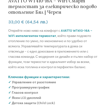
AVATTO WT410-16A – WiFi Смарт
термостат за електрическо подово
отопление Бял | Черен
33,00
€
(64,54 лв.)
Открийте ново ниво на комфорт с
AVATTO WT410-16A –
WiFi интелигентен термостат
, който прави подовото
отопление по-умно, по-икономично и по-удобно от
всякога. Управлявайте температурата в дома си
отвсякъде – с едно докосване в приложението или с
гласова команда. С модерния си дизайн и пълен набор от
функции, този термостат е идеалният избор за всеки,
който иска топлина и контрол в перфектен баланс.
Ключови функции и характеристики:
✓
Управление от разстояние
✓
Програмируем график
✓
Гласов контрол
✓
Ясен LCD дисплей
✓
Детска защита (Child Lock)