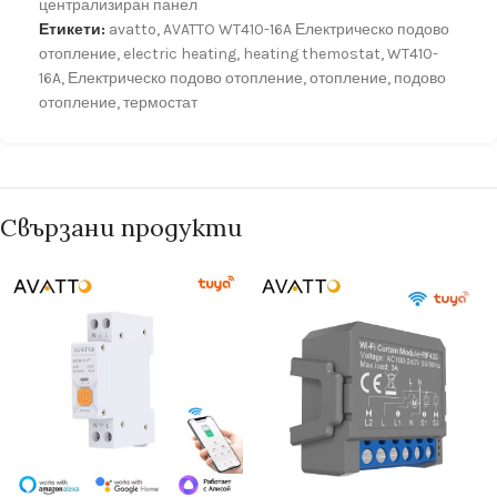
централизиран панел
Етикети:
avatto
,
AVATTO WT410-16A Електрическо подово
отопление
,
electric heating
,
heating themostat
,
WT410-
16A
,
Електрическо подово отопление
,
отопление
,
подово
отопление
,
термостат
Свързани продукти