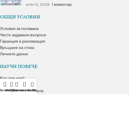
юли 13, 2026
1 коментар
ОБЩИ УСЛОВИЯ
Условия за ползване
Често задавани въпроси
Гаранция и рекламация
Връщане на стока
Личните данни
НАУЧИ ПОВЕЧЕ
Кои сме ние?
Блог
Магазин
Настройки на профила
Филтри
Сравняване
Списък с желания
Количка
Моят акаунт
Нашето развитие
ПОТВЪРДЕНИ ОТ: