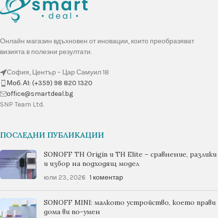
Онлайн магазин вдъхновен от иновации, които преобразяват
визията в полезни резултати.
София, Център – Цар Самуил 18
Моб. А1: (+359) 98 820 1320
оffice@smartdeal.bg
SNP Team Ltd.
ПОСЛЕДНИ ПУБЛИКАЦИИ
SONOFF TH Origin и TH Elite – сравнение, разлики
и избор на подходящ модел
юли 23, 2026
1 коментар
SONOFF MINI: малкото устройство, което прави
дома ви по-умен