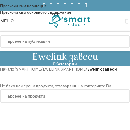
Прескочи към навигация
Прескочи към основното съдържание
МЕНЮ
Ewelink завеси
Категории
Начало
/
SMART HOME
/
EWELINK SMART HOME
/
Ewelink завеси
Не бяха намерени продукти, отговарящи на критериите Ви.