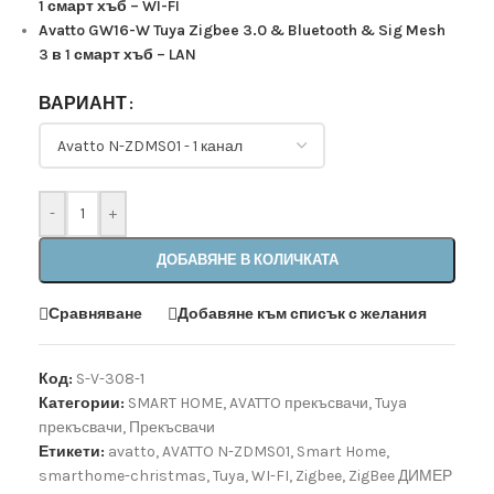
1 смарт хъб – WI-FI
Avatto GW16-W Tuya Zigbee 3.0 & Bluetooth & Sig Mesh
3 в 1 смарт хъб – LAN
ВАРИАНТ
-
+
ДОБАВЯНЕ В КОЛИЧКАТА
Сравняване
Добавяне към списък с желания
Код:
S-V-308-1
Категории:
SMART HOME
,
AVATTO прекъсвачи
,
Tuya
прекъсвачи
,
Прекъсвачи
Етикети:
avatto
,
AVATTO N-ZDMS01
,
Smart Home
,
smarthome-christmas
,
Tuya
,
WI-FI
,
Zigbee
,
ZigBee ДИМЕР