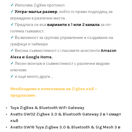
✓
Използва ZigBee протокол
✓
Ултра-малък размер
, който го прави подходящ за
вграждане в различни места.
✓
Предлага се във
варианти с 1 или 2 канала
за по-
голяма гъвкавост.
✓
Възможност за групово управление и създаване на
графици и таймери.
✓
Висока съвместимост с гласовите асистенти
Amazon
Alexa и Google Home.
✓
Лесен монтаж и съвместимост с различни видове
ключове.
✓
и още много други …
Необходимо е използване на Zigbee хъб –
предлагаме:
Tuya ZigBee & Bluetooth WiFi Gateway
Avatto GW02 Zigbee 3.0 & Bluetooth Gateway 2 в 1 смарт
хъб
Avatto GW16 Tuya Zigbee 3.0 & Bluetooth & Sig Mesh 3 в