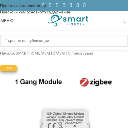
Прескочи към навигация
Прескочи към основното съдържание
МЕНЮ
Начало
/
SMART HOME
/
AVATTO
/
AVATTO прекъсвачи
-23%