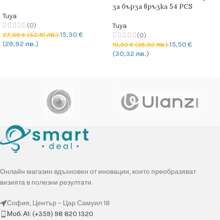
– EU стандарт
за бърза връзка 54 PCS
Tuya
(0)
Tuya
15,30
€
27,00
€
(52,81 лв.)
(0)
(29,92 лв.)
15,50
€
19,90
€
(38,92 лв.)
(30,32 лв.)
ДОБАВЯНЕ В КОЛИЧКАТА
ОЩЕ
Онлайн магазин вдъхновен от иновации, които преобразяват
визията в полезни резултати.
София, Център – Цар Самуил 18
Моб. А1: (+359) 98 820 1320