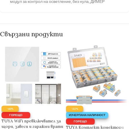
модул за контрол на осветление
,
без нула
,
ДИМЕР
Свързани продукти
-43%
-22%
ГОРЕЩО
ИЗЧЕРПАНА НАЛИЧНОСТ
TUYA WiFi превключвател за
ГОРЕЩО
щори, завеси и гаражни врати
TUYA Комплект конектори