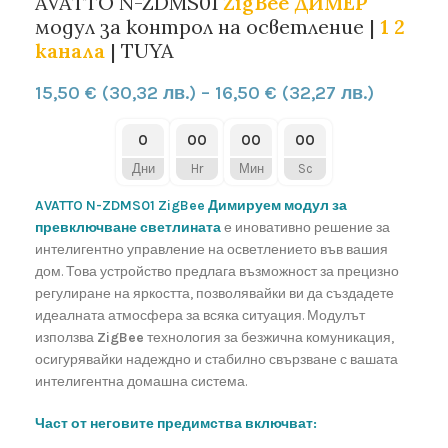
AVATTO N-ZDMS01
ZigBee ДИМЕР
модул за контрол на осветление |
1 2
канала
| TUYA
15,50
€
(30,32 лв.)
–
16,50
€
(32,27 лв.)
0
00
00
00
Дни
Hr
Мин
Sc
AVATTO N-ZDMS01 ZigBee Димируем модул за
превключване светлината
е иновативно решение за
интелигентно управление на осветлението във вашия
дом. Това устройство предлага възможност за прецизно
регулиране на яркостта, позволявайки ви да създадете
идеалната атмосфера за всяка ситуация. Модулът
използва
ZigBee
технология за безжична комуникация,
осигурявайки надеждно и стабилно свързване с вашата
интелигентна домашна система.
Част от неговите предимства включват: