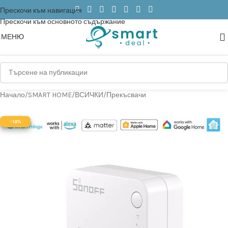
Прескочи към навигация
Прескочи към основното съдържание
МЕНЮ
Начало
/
SMART HOME
/
ВСИЧКИ
/
Прекъсвачи
-18%