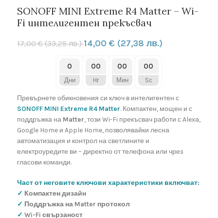
SONOFF MINI Extreme R4 Matter – Wi-
Fi интелигентен прекъсвач
14,00
€
(27,38 лв.)
17,00
€
(33,25 лв.)
0
00
00
00
Дни
Hr
Мин
Sc
Превърнете обикновения си ключ в интелигентен с
SONOFF MINI Extreme R4 Matter
. Компактен, мощен и с
поддръжка на
Matter
, този Wi-Fi прекъсвач работи с Alexa,
Google Home и Apple Home, позволявайки лесна
автоматизация и контрол на светлините и
електроуредите ви – директно от телефона или чрез
гласови команди.
Част от неговите ключови характеристики включват:
✓
Компактен дизайн
✓
Поддръжка на Matter протокол
✓
Wi-Fi свързаност