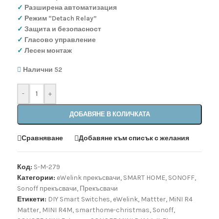
✓
Разширена автоматизация
✓
Режим “Detach Relay”
✓
Защита и безопасност
✓
Гласово управление
✓
Лесен монтаж
Налични 52
-
+
ДОБАВЯНЕ В КОЛИЧКАТА
Сравняване
Добавяне към списък с желания
Код:
S-M-279
Категории:
eWelink прекъсвачи
,
SMART HOME
,
SONOFF
,
Sonoff прекъсвачи
,
Прекъсвачи
Етикети:
DIY Smart Switches
,
eWelink
,
Mattter
,
MiNI R4
Matter
,
MINI R4M
,
smarthome-christmas
,
Sonoff
,