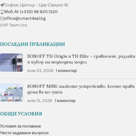
София, Център – Цар Самуил 18
Моб. А1: (+359) 98 820 1320
оffice@smartdeal.bg
SNP Team Ltd.
ПОСЛЕДНИ ПУБЛИКАЦИИ
SONOFF TH Origin и TH Elite – сравнение, разлики
и избор на подходящ модел
юли 23, 2026
1 коментар
SONOFF MINI: малкото устройство, което прави
дома ви по-умен
юли 13, 2026
1 коментар
ОБЩИ УСЛОВИЯ
Условия за ползване
Често задавани въпроси