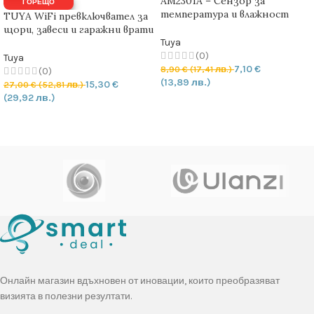
AM2301A – Сензор за
ГОРЕЩО
температура и влажност
TUYA WiFi превключвател за
версия 2-A
щори, завеси и гаражни врати
– EU стандарт
Tuya
(0)
Tuya
7,10
€
8,90
€
(17,41 лв.)
(0)
(13,89 лв.)
15,30
€
27,00
€
(52,81 лв.)
(29,92 лв.)
ДОБАВЯНЕ В КОЛИЧКАТА
ДОБАВЯНЕ В КОЛИЧКАТА
Онлайн магазин вдъхновен от иновации, които преобразяват
визията в полезни резултати.