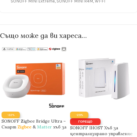
SONOFF MINI Extreme
,
SONOFF MINI R4M
,
WI-FI
Също може да ви хареса…
-22%
-29%
SONOFF Zigbee Bridge Ultra –
ГОРЕЩО
Смарт
Zigbee
&
Matter
хъб за
SONOFF IHOST Хъб за
централизирано управление
централизирано управление