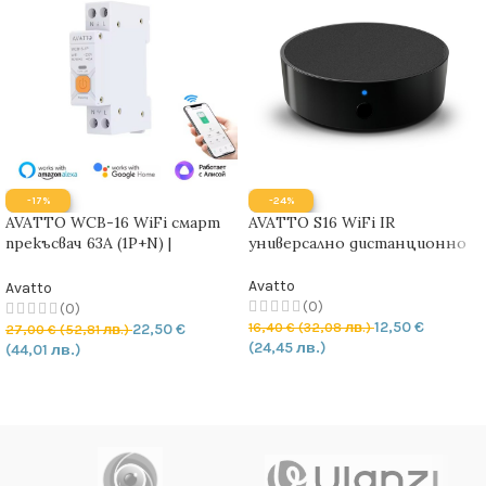
-17%
-24%
AVATTO WCB-16 WiFi смарт
AVATTO S16 WiFi IR
прекъсвач 63A (1P+N) |
универсално дистанционно
Енергиен мониторинг
Avatto
Avatto
(0)
(0)
12,50
€
16,40
€
(32,08 лв.)
22,50
€
27,00
€
(52,81 лв.)
(24,45 лв.)
(44,01 лв.)
ДОБАВЯНЕ В КОЛИЧКАТА
ДОБАВЯНЕ В КОЛИЧКАТА