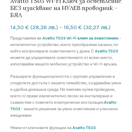
Avatto TS03 Wi-Fi Ключ за осветление
БЕЗ изискване на НУЛЕВ проводник –
БЯЛ
14,50
€
(28,36 лв.)
–
16,50
€
(32,27 лв.)
Представяме ви
Avatto TS03 Wi-Fi ключ за осветление
–
интелигентно устройство, което преобразява начина, по
който контролирате осветлението у дома. С
Avatto TS03
можете да управлявате осветлението от всяко място,
използвайки вашето мобилно устройство и Wi-Fi връзка.
Разширете функционалността с групово управление и
споделете достъпа с вашето семейство, създавайки умна
и удобна домашна среда. Не изисква нулев проводник,
което го прави изключително лесен за инсталиране и
съвместим с повечето електрически инсталации.
Avatto
TS03
– вашето решение за умно осветление и улеснено
ежедневие.
Някои от ключовите функции на
Avatto TS03
: