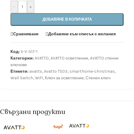
-
+
ДОБАВЯНЕ В КОЛИЧКАТА
Сравняване
Добавяне към списък с желания
Код:
S-V-317-1
Категории:
AVATTO
,
AVATTO осветление
,
AVATTO стенни
ключове
Етикети:
avatto
,
Avatto TS03
,
smarthome-christmas
,
Wall Switch
,
WiFi
,
Ключ за осветление
,
Стенен ключ
Свързани продукти