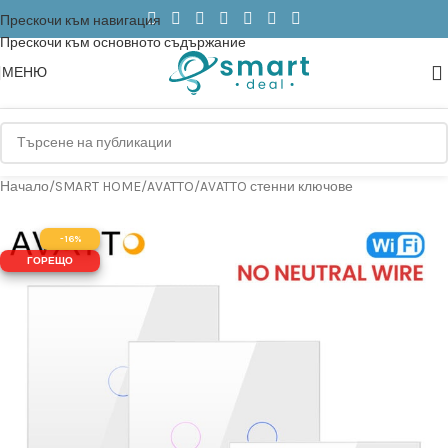
Прескочи към навигация
Прескочи към основното съдържание
МЕНЮ
Начало
/
SMART HOME
/
AVATTO
/
AVATTO стенни ключове
-16%
ГОРЕЩО