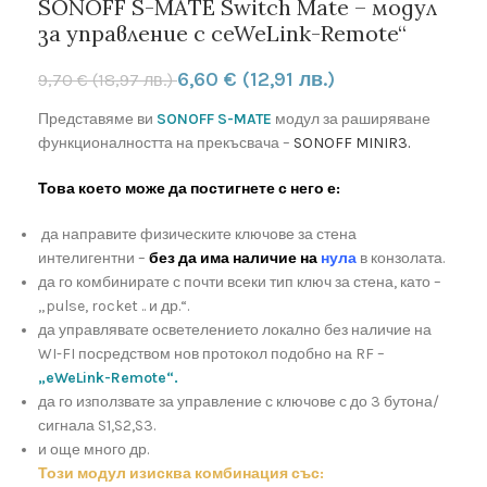
SONOFF S-MATE Switch Mate – модул
за управление с сeWeLink-Remote“
6,60
€
(12,91 лв.)
9,70
€
(18,97 лв.)
Представяме ви
SONOFF S-MATE
модул за раширяване
функционалността на прекъсвача –
SONOFF MINIR3.
Това което може да постигнете с него е:
да направите физическите ключове за стена
интелигентни –
без да има наличие на
нула
в конзолата.
да го комбинирате с почти всеки тип ключ за стена, като –
„pulse, rocket .. и др.“.
да управлявате осветелението локално без наличие на
WI-FI посредством нов протокол подобно на RF –
„eWeLink-Remote“.
да го използвате за управление с ключове с до 3 бутона/
сигнала S1,S2,S3.
и още много др.
Този модул изисква комбинация със: