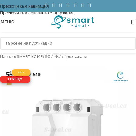
Прескочи към навигация
Прескочи към основното съдържание
МЕНЮ
Начало
/
SMART HOME
/
ВСИЧКИ
/
Прекъсвачи
-32%
ГОРЕЩО