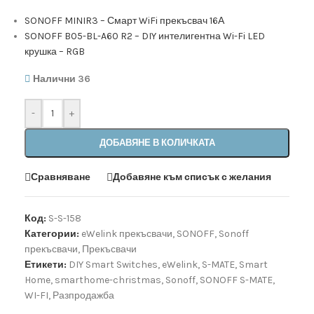
SONOFF MINIR3 – Смарт WiFi прекъсвач 16А
SONOFF B05-BL-A60 R2 – DIY интелигентна Wi-Fi LED
крушка – RGB
Налични 36
-
+
ДОБАВЯНЕ В КОЛИЧКАТА
Сравняване
Добавяне към списък с желания
Код:
S-S-158
Категории:
eWelink прекъсвачи
,
SONOFF
,
Sonoff
прекъсвачи
,
Прекъсвачи
Етикети:
DIY Smart Switches
,
eWelink
,
S-MATE
,
Smart
Home
,
smarthome-christmas
,
Sonoff
,
SONOFF S-MATE
,
WI-FI
,
Разпродажба