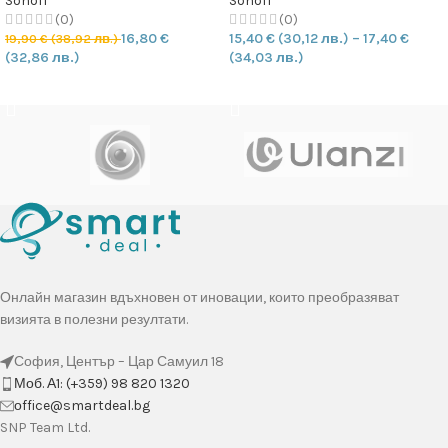
Sonoff
Sonoff
(0)
(0)
16,80
€
15,40
€
(30,12 лв.)
–
17,40
€
19,90
€
(38,92 лв.)
(32,86 лв.)
(34,03 лв.)
ДОБАВЯНЕ В КОЛИЧКАТА
ОПЦИИ
Онлайн магазин вдъхновен от иновации, които преобразяват
визията в полезни резултати.
София, Център – Цар Самуил 18
Моб. А1: (+359) 98 820 1320
оffice@smartdeal.bg
SNP Team Ltd.