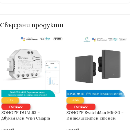
Свързани продукти
-16%
-29%
ГОРЕЩО
ГОРЕЩО
SONOFF DUALR3 –
SONOFF SwitchMan M5-80 –
Двуканален WiFi Смарт
Интелигентен стенен
прекъсвач с Измерване на
превключвател
Мощността 15А | 3300W