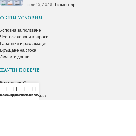
юли 13, 2026
1 коментар
ОБЩИ УСЛОВИЯ
Условия за ползване
Често задавани въпроси
Гаранция и рекламация
Връщане на стока
Личните данни
НАУЧИ ПОВЕЧЕ
Кои сме ние?
Блог
Магазин
Настройки на профила
Филтри
Сравняване
Списък с желания
Количка
Моят акаунт
Нашето развитие
ПОТВЪРДЕНИ ОТ: