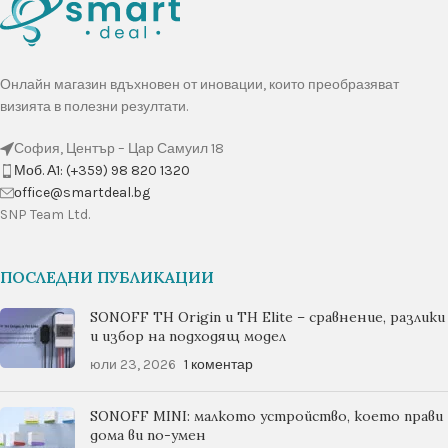
Онлайн магазин вдъхновен от иновации, които преобразяват
визията в полезни резултати.
София, Център – Цар Самуил 18
Моб. А1: (+359) 98 820 1320
оffice@smartdeal.bg
SNP Team Ltd.
ПОСЛЕДНИ ПУБЛИКАЦИИ
SONOFF TH Origin и TH Elite – сравнение, разлики
и избор на подходящ модел
юли 23, 2026
1 коментар
SONOFF MINI: малкото устройство, което прави
дома ви по-умен