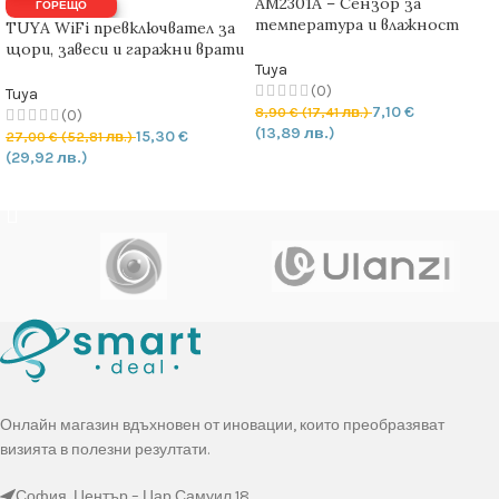
AM2301A – Сензор за
ГОРЕЩО
температура и влажност
TUYA WiFi превключвател за
версия 2-A
щори, завеси и гаражни врати
– EU стандарт
Tuya
(0)
Tuya
7,10
€
8,90
€
(17,41 лв.)
(0)
(13,89 лв.)
15,30
€
27,00
€
(52,81 лв.)
(29,92 лв.)
ДОБАВЯНЕ В КОЛИЧКАТА
ДОБАВЯНЕ В КОЛИЧКАТА
Онлайн магазин вдъхновен от иновации, които преобразяват
визията в полезни резултати.
София, Център – Цар Самуил 18