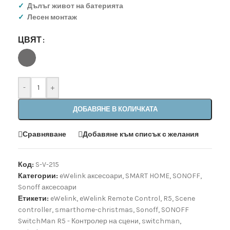
✓
Дълъг живот на батерията
✓
Лесен монтаж
ЦВЯТ
-
+
ДОБАВЯНЕ В КОЛИЧКАТА
Сравняване
Добавяне към списък с желания
Код:
S-V-215
Категории:
eWelink аксесоари
,
SMART HOME
,
SONOFF
,
Sonoff аксесоари
Етикети:
eWelink
,
eWelink Remote Control
,
R5
,
Scene
controller
,
smarthome-christmas
,
Sonoff
,
SONOFF
SwitchMan R5 - Контролер на сцени
,
switchman
,