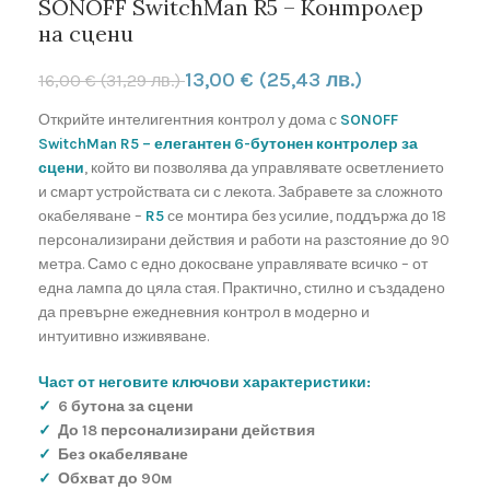
SONOFF SwitchMan R5 – Контролер
на сцени
13,00
€
(25,43 лв.)
16,00
€
(31,29 лв.)
Открийте интелигентния контрол у дома с
SONOFF
SwitchMan R5 – елегантен 6-бутонен контролер за
сцени
, който ви позволява да управлявате осветлението
и смарт устройствата си с лекота. Забравете за сложното
окабеляване –
R5
се монтира без усилие, поддържа до 18
персонализирани действия и работи на разстояние до 90
метра. Само с едно докосване управлявате всичко – от
една лампа до цяла стая. Практично, стилно и създадено
да превърне ежедневния контрол в модерно и
интуитивно изживяване.
Част от неговите ключови характеристики:
✓
6 бутона за сцени
✓
До 18 персонализирани действия
✓
Без окабеляване
✓
Обхват до 90м