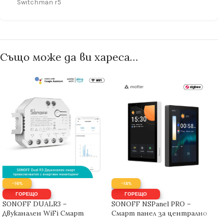
Switchman r5
Също може да ви хареса…
-16%
-18%
ГОРЕЩО
ГОРЕЩО
SONOFF DUALR3 –
SONOFF NSPanel PRO –
Двуканален WiFi Смарт
Смарт панел за централно