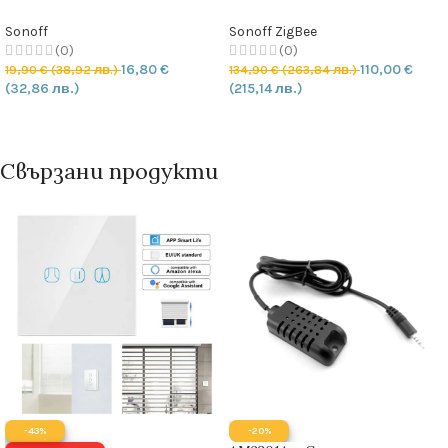
прекъсвач с Измерване на
управление 120/US
Мощността 15А | 3300W
Sonoff
Sonoff ZigBee
(0)
(0)
16,80
€
110,00
€
19,90
€
(38,92 лв.)
134,90
€
(263,84 лв.)
(32,86 лв.)
(215,14 лв.)
ДОБАВЯНЕ В КОЛИЧКАТА
ОПЦИИ
Свързани продукти
-43%
-20%