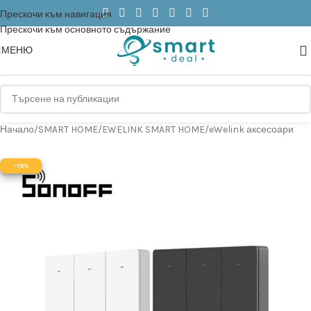
Прескочи към навигация
Прескочи към основното съдържание
МЕНЮ
Начало
/
SMART HOME
/
EWELINK SMART HOME
/
eWelink аксесоари
-19%