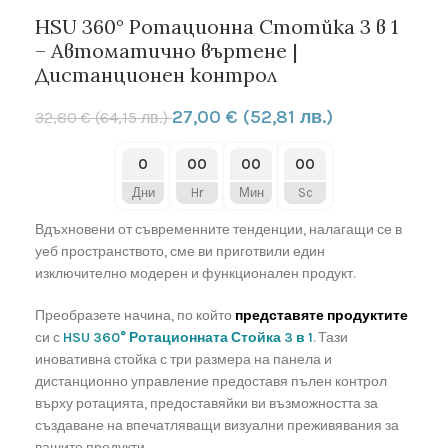
HSU 360° Ротационна Стотйка 3 в 1
– Автоматично въртене |
Дистанционен контрол
27,00
€
(52,81 лв.)
32,80
€
(64,15 лв.)
0
00
00
00
Дни
Hr
Мин
Sc
Вдъхновени от съвременните тенденции, налагащи се в
уеб пространството, сме ви приготвили един
изключително модерен и функционален продукт.
Преобразете начина, по който
представяте продуктите
си с
HSU 360° Ротационната Стойка 3 в 1
. Тази
иновативна стойка с три размера на панела и
дистанционно управление предоставя пълен контрол
върху ротацията, предоставяйки ви възможността за
създаване на впечатляващи визуални преживявания за
вашите продукти.