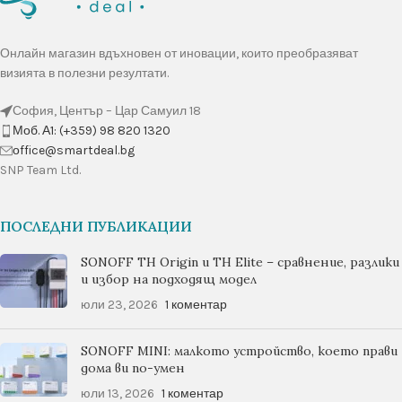
Онлайн магазин вдъхновен от иновации, които преобразяват
визията в полезни резултати.
София, Център – Цар Самуил 18
Моб. А1: (+359) 98 820 1320
оffice@smartdeal.bg
SNP Team Ltd.
ПОСЛЕДНИ ПУБЛИКАЦИИ
SONOFF TH Origin и TH Elite – сравнение, разлики
и избор на подходящ модел
юли 23, 2026
1 коментар
SONOFF MINI: малкото устройство, което прави
дома ви по-умен
юли 13, 2026
1 коментар