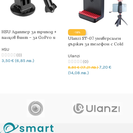
HSU Адаптер за трипод +
-18%
палцов винт – за GoPro и
Ulanzi ST-07 универсален
екшън камери
държач за телефон с Cold
Shoe шина
HSU
(0)
Ulanzi
3,50
€
(6,85 лв.)
(0)
7,20
€
8,80
€
(17,21 лв.)
ДОБАВЯНЕ В КОЛИЧКАТА
(14,08 лв.)
ДОБАВЯНЕ В КОЛИЧКАТА