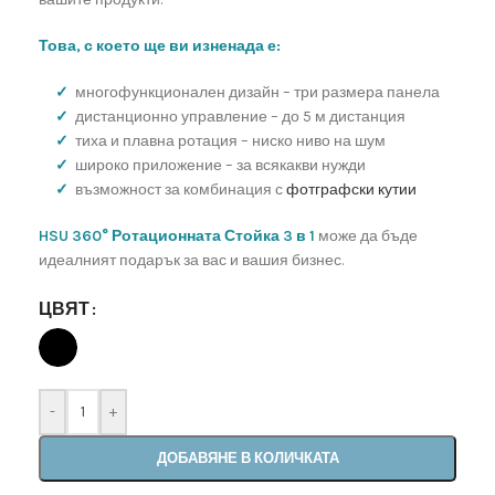
Това, с което ще ви изненада е:
✓
многофункционален дизайн – три размера панела
✓
дистанционно управление – до 5 м дистанция
✓
тиха и плавна ротация – ниско ниво на шум
✓
широко приложение – за всякакви нужди
✓
възможност за комбинация с
фотграфски кутии
HSU 360° Ротационната Стойка 3 в 1
може да бъде
идеалният подарък за вас и вашия бизнес.
ЦВЯТ
-
+
ДОБАВЯНЕ В КОЛИЧКАТА