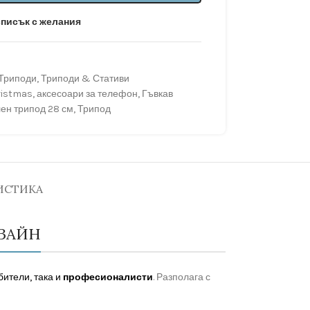
списък с желания
Триподи
,
Триподи & Стативи
ristmas
,
аксесоари за телефон
,
Гъвкав
н трипод 28 см
,
Трипод
ИСТИКА
ИЗАЙН
бители, така и
професионалисти
. Разполага с