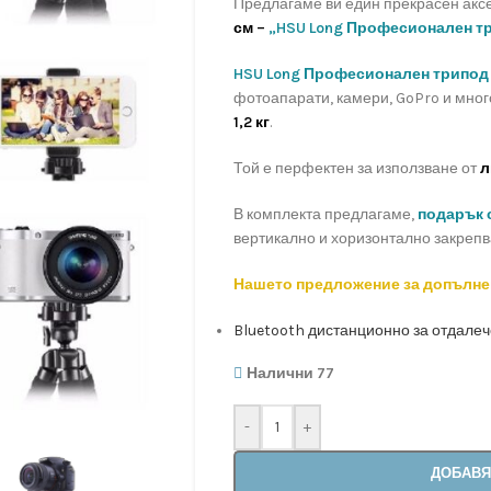
Предлагаме ви един прекрасен акс
см –
„
HSU Long Професионален тр
HSU Long Професионален трипод 
фотоапарати, камери, GoPro и много
1,2 кг
.
Той е перфектен за използване от
л
В комплекта предлагаме,
подарък
вертикално и хоризонтално закрепв
Нашето предложение за допълнен
Bluetooth дистанционно за отдале
Налични 77
-
+
ДОБАВЯ