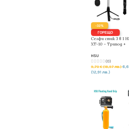
-32%
ГОРЕЩО
Селфи стик 3 в 1 H
XT-10 – Tрипoд +
Bluetooth дистан
HSU
(0)
6,
9,70
€
(18,97 лв.)
(12,91 лв.)
ОПЦИИ