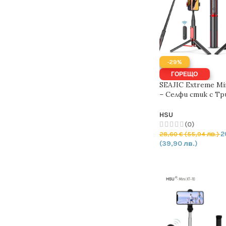
-29%
ГОРЕЩО
SEAJIC Extreme Mi
– Селфи стик с Тр
телефон
HSU
(0)
2
28,60
€
(55,94 лв.)
(39,90 лв.)
ОПЦИИ