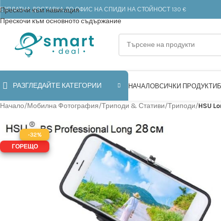
ЕЗПЛАТНА ДОСТАВКА ДО ОФИС НА СПИДИ НА СТОЙНОСТ 130 €
Прескочи към навигация
Прескочи към основното съдържание
РАЗГЛЕДАЙТЕ КАТЕГОРИИ
НАЧАЛО
ВСИЧКИ ПРОДУКТИ
Начало
/
Мобилна Фотография
/
Триподи & Стативи
/
Триподи
/
HSU Lo
-32%
ГОРЕЩО