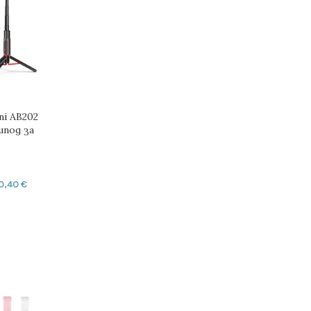
ni AB202
ипод за
0,40
€