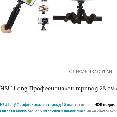
ОПИСАНИЕ
ДОПЪЛНИ
HSU Long Професионален трипод 28 см
HSU Long Професионален трипод 28 см
е с напълно
НОВ подсил
гъвкави крака,
както и
силиконови накрайници
, за да бъде стаб