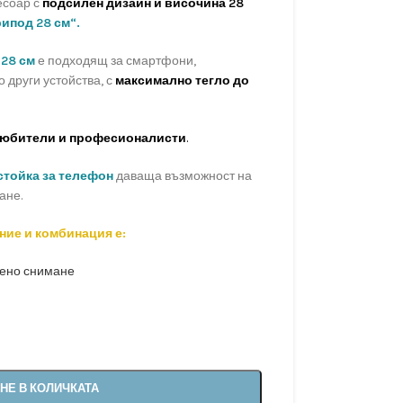
есоар с
подсилен дизайн и височина 28
ипод 28 см“.
28 см
е подходящ за смартфони,
 други устойства, с
максимално тегло до
юбители и професионалисти
.
стойка за телефон
даваща възможност на
ане.
ие и комбинация е:
чено снимане
НЕ В КОЛИЧКАТА