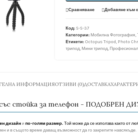
Сравняване
Добавяне към 
Код:
S-S-37
Категории:
Мобилна Фотография
,
Етикети:
Octopus Tripod
,
Photo Ch
трипод
,
Мини трипод
,
Професионале
ТЕЛНА ИНФОРМАЦИЯ
ОТЗИВИ (0)
ДОСТАВКА
ХАРАКТЕР
 със стойка за телефон - ПОДОБРЕН Д
ен дизайн
и
по-голям размер.
Той може да се използва както от лю
илен и в същото време даващ възможност да го закрепите навсякъде.