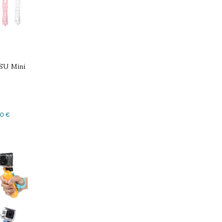
SU Mini
ционно
60
€