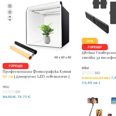
-34%
ГОРЕЩО
Двойна Универсал
стойка за телефо
таблет M3 – К33 | 6
ГОРЕЩО
см | 1/4″
HSU
Професионална Фотографска Кутия
(0)
60 см
| Димируемо LED осветление |
7,
11,60
€
(22,69 лв.)
PVC шаблони
(14,86 лв.)
HSU
(0)
94.50 €.
76.70 €.
ДОБАВИ