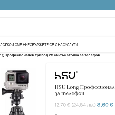
БЛОГ
КОИ СМЕ НИЕ
СВЪРЖЕТЕ СЕ С НАС
УСЛУГИ
ng Професионален трипод 28 см със стойка за телефон
HSU Long Професионал
за телефон
8,60
€
12,70
€
(24,84 лв.)