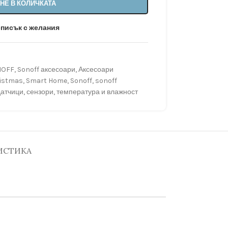
НЕ В КОЛИЧКАТА
списък с желания
NOFF
,
Sonoff аксесоари
,
Аксесоари
istmas
,
Smart Home
,
Sonoff
,
sonoff
датчици
,
сензори
,
температура и влажност
ИСТИКА