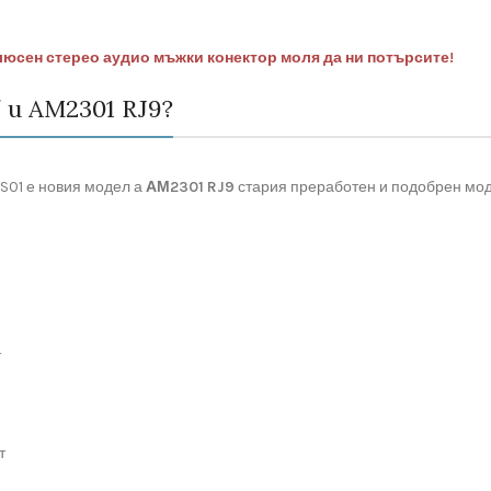
олюсен стерео аудио мъжки конектор моля да ни потърсите!
 и AM2301 RJ9?
HS01 е новия модел а
АМ2301 RJ9
стария преработен и подобрен мод
т
т