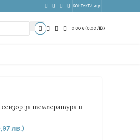
КОНТАКТИ
FAQS
0,00
€
(0,00 ЛВ.)
– сензор за температура и
,97 лв.)