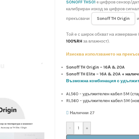
SONOFF THS01
e цифров сензор/дат
калибриран изход за цифров сигнал
прекъсвачи
Sonoff TH Origin
и
Той е с широк обхват на измерване 
100%RH
за влажност).
Изисква използването на прекъс
Sonoff TH Origin – 16А & 20A
Sonoff TH Elite – 16A & 20A + нали
Възможна комбинация с удължит
AL560 – удължителен кабел 5M (ста
RL560 – удължителен кабел 5M (нов
Налични 27
-
+