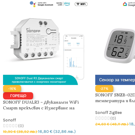
-16%
-27%
SONOFF SNZB-02D 
ГОРЕЩО
температура и вла
SONOFF DUALR3 – Двуканален WiFi
Смарт прекъсвач с Измерване на
Sonoff ZigBee
Мощността 15А | 3300W
(0)
Sonoff
18
24,60
€
(48,11 лв.)
(0)
16,80
€
(32,86 лв.)
19,90
€
(38,92 лв.)
ДОБАВЯНЕ В КОЛ