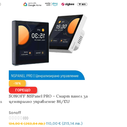
-18%
-14%
ГОРЕЩО
ГОРЕЩО
SONOFF NSPanel PRO – Смарт панел за
SONOFF MS01 –
л
централно управление 86/EU
за влажност на
Sonoff
(0)
(0)
14,80
€
(28,95 лв.
110,00
€
(215,14 лв.)
134,90
€
(263,84 лв.)
ДОБАВЯНЕ В К