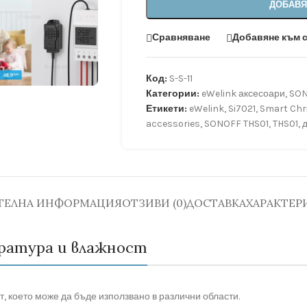
ДОБАВЯ
Сравняване
Добавяне към 
Код:
S-S-11
Категории:
eWelink аксесоари
,
SO
Етикети:
eWelink
,
Si7021
,
Smart Chr
accessories
,
SONOFF THS01
,
THS01
,
ТЕЛНА ИНФОРМАЦИЯ
ОТЗИВИ (0)
ДОСТАВКА
ХАРАКТЕР
пература и влажност
, което може да бъде използвано в различни области.