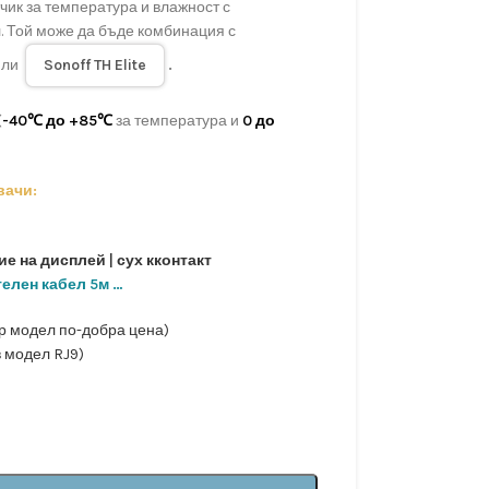
чик за температура и влажност с
. Той може да бъде комбинация с
ли
Sonoff TH Elite
.
(
-40℃ до +85℃
за температура и
0 до
вачи:
чие на дисплей | сух кконтакт
елен кабел 5м …
р модел по-добра цена)
 модел RJ9)