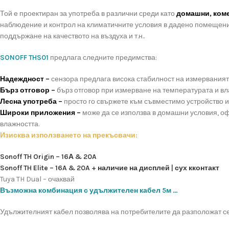
Той е проектиран за употреба в различни среди като
домашни, ком
наблюдение и контрол на климатичните условия в дадено помещение
поддържане на качеството на въздуха и т.н..
SONOFF THS01
предлага следните предимства:
Надеждност –
сензора предлага висока стабилност на измерваният
Бърз отговор –
бърз отговор при измерване на температурата и вл
Лесна употреба –
просто го свържете към съвместимо устройство и
Широки приложения –
може да се използва в домашни условия, оф
влажността.
Изисква използването на прекъсвачи:
Sonoff TH Origin – 16А & 20A
Sonoff TH Elite – 16A & 20A + наличие на дисплей | сух кконтакт
Tuya TH Dual – очаквай
Възможна комбинация с удължителен кабел 5м …
Удължителният кабел позволява на потребителите да разположат се