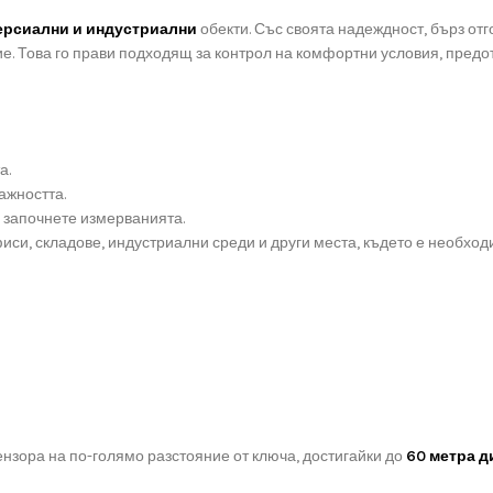
ерсиални и индустриални
обекти. Със своята надеждност, бърз отг
. Това го прави подходящ за контрол на комфортни условия, предот
а.
ажността.
 започнете измерванията.
иси, складове, индустриални среди и други места, където е необхо
нзора на по-голямо разстояние от ключа, достигайки до
60 метра д