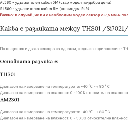
AL560 – удължителен кабел 5M (стар модел по-добра цена)
RL560 – удължителен кабел 5M (нов модел RJ9)
Важно: в случай, че ви е необходим модел сензор с 2,5 мм 4-п
Каква е разликата между THS01 /Si7021/
По същество и двата сензора са еднакви, с еднакво приложение – T
Основната разлика е:
THS01
Диапазон на измерване на температурата: –40 ℃ ~ + 85 ° C
Диапазон на измерване на влажност: 0 ~ 100% относителна влажнос
AM2301
Диапазон на измерване на температурата: –40 ℃ ~ + 80 ° C
Диапазон на измерване на влажност: 0 ~ 99.9% относителна влажнос