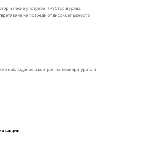
овор и лесна употреба, THS01 осигурява
вратяване на повреди от висока влажност и
димо наблюдение и контрол на температурата и
истанция
.