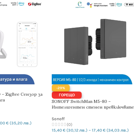
-29%
– ZigBee Сензор за
ГОРЕЩО
га
SONOFF SwitchMan M5-80 –
Интелигентен стенен превключвате
Sonoff
,00
€
(35,20 лв.)
(0)
15,40
€
(30,12 лв.)
–
17,40
€
(34,03 лв.)
ИЧКАТА