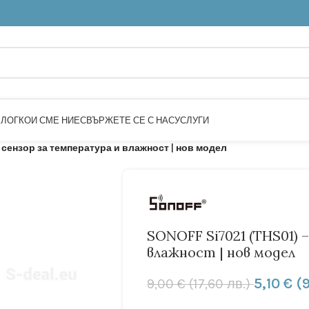
БЛОГ
КОИ СМЕ НИЕ
СВЪРЖЕТЕ СЕ С НАС
УСЛУГИ
– сензор за температура и влажност | нов модел
SONOFF Si7021 (THS01) 
влажност | нов модел
5,10
€
(9
9,00
€
(17,60 лв.)