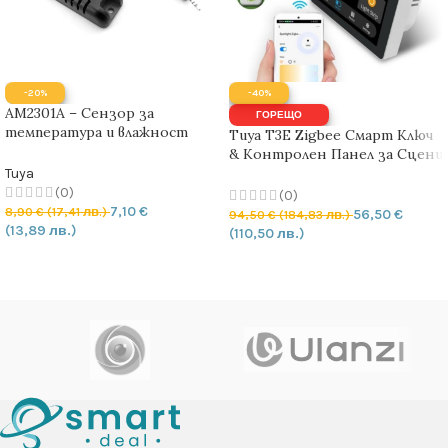
-20%
-40%
AM2301A – Сензор за
ГОРЕЩО
температура и влажност
Tuya T3E Zigbee Смарт Ключ
версия 2-A
& Контролен Панел за Сцени
| 3 изхода
Tuya
(0)
(0)
7,10
€
8,90
€
(17,41 лв.)
56,50
€
94,50
€
(184,83 лв.)
(13,89 лв.)
(110,50 лв.)
ДОБАВЯНЕ В КОЛИЧКАТА
ДОБАВЯНЕ В КОЛИЧКАТА