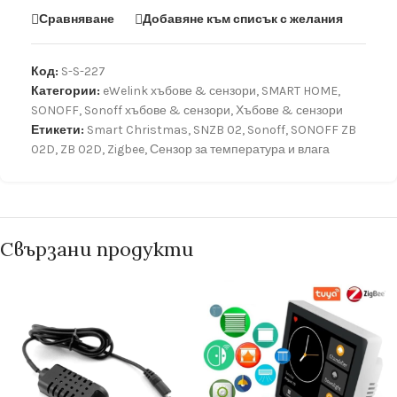
Сравняване
Добавяне към списък с желания
Код:
S-S-227
Категории:
eWelink хъбове & сензори
,
SMART HOME
,
SONOFF
,
Sonoff хъбове & сензори
,
Хъбове & сензори
Етикети:
Smart Christmas
,
SNZB 02
,
Sonoff
,
SONOFF ZB
02D
,
ZB 02D
,
Zigbee
,
Сензор за температура и влага
Свързани продукти