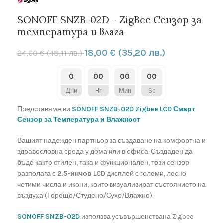
SONOFF SNZB-02D – ZigBee Сензор за
температура и влага
18,00
€
(35,20 лв.)
24,60
€
(48,11 лв.)
0
00
00
00
Дни
Hr
Мин
Sc
Представяме ви
SONOFF SNZB-02D Zigbee LCD Смарт
Сензор за Температура и Влажност
Вашият надежден партньор за създаване на комфортна и
здравословна среда у дома или в офиса. Създаден да
бъде както стилен, така и функционален, този сензор
разполага с
2.5-инчов LCD
дисплей с големи, лесно
четими числа и икони, които визуализират състоянието на
въздуха (Горещо/Студено/Сухо/Влажно).
SONOFF SNZB-02D
използва усъвършенствана Zigbee