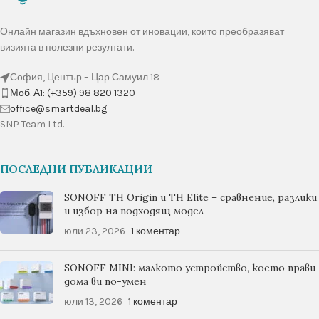
Онлайн магазин вдъхновен от иновации, които преобразяват
визията в полезни резултати.
София, Център – Цар Самуил 18
Моб. А1: (+359) 98 820 1320
оffice@smartdeal.bg
SNP Team Ltd.
ПОСЛЕДНИ ПУБЛИКАЦИИ
SONOFF TH Origin и TH Elite – сравнение, разлики
и избор на подходящ модел
юли 23, 2026
1 коментар
SONOFF MINI: малкото устройство, което прави
дома ви по-умен
юли 13, 2026
1 коментар