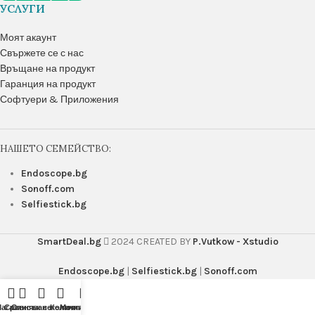
УСЛУГИ
Моят акаунт
Свържете се с нас
Връщане на продукт
Гаранция на продукт
Софтуери & Приложения
НАШЕТО СЕМЕЙСТВО:
Endoscope.bg
Sonoff.com
Selfiestick.bg
SmartDeal.bg
2024 CREATED BY
P.Vutkow - Xstudio
Endoscope.bg
|
Selfiestick.bg
|
Sonoff.com
агазин
Сравняване
Списък с желания
Количка
Моят акаунт