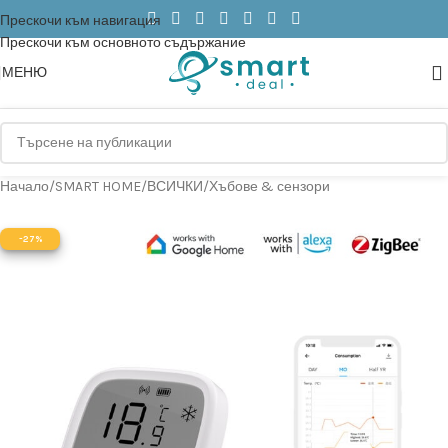
Прескочи към навигация
Прескочи към основното съдържание
МЕНЮ
Начало
/
SMART HOME
/
ВСИЧКИ
/
Хъбове & сензори
-27%