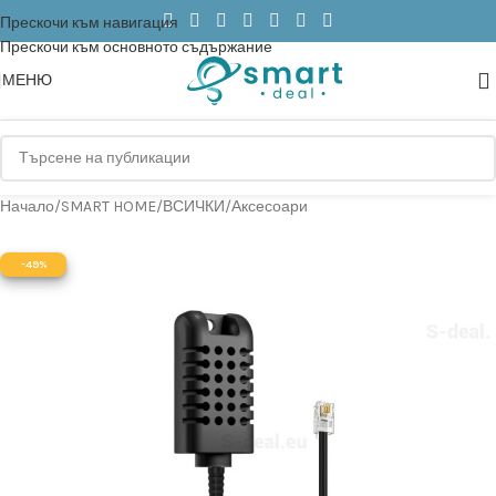
Прескочи към навигация
Прескочи към основното съдържание
МЕНЮ
Начало
/
SMART HOME
/
ВСИЧКИ
/
Аксесоари
-49%