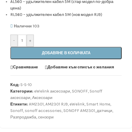
AL560 – удължителен кабел 5M (стар модел по-добра
цена)
RL560 – удължителен кабел 5M (нов модел RJ9)
Налични 103
-
+
ДОБАВЯНЕ В КОЛИЧКАТА
Сравняване
Добавяне към списък с желания
Код:
S-S-10
Категории:
eWelink аксесоари
,
SONOFF
,
Sonoff
аксесоари
,
Аксесоари
Етикети:
AM2301
,
AM2301 RJ9
,
eWelink
,
Smart Home
,
Sonoff
,
sonoff accessories
,
SONOFF AM2301
,
датчици
,
Разпродажба
,
сензори