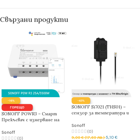
Свързани продукти
-16%
-43%
SONOFF Si7021 (THS01) –
ГОРЕЩО
сензор за температура и
SONOFF POWR3 – Смарт
влажност | нов модел
Прекъсвач с измерване на
консумираната енергия 25A |
Sonoff
5500W
(0)
Sonoff
5,10
€
9,00
€
(17,60 лв.)
(0)