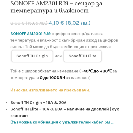
SONOFF AM2301 RJ9 – сензор за
температура и влажност
4,10
€
(8,02 лв.)
8,00
€
(15,65 лв.)
SONOFF AM2301 RJ9
e цифров сензор/датчик за
температура и влажност с калибриран изход за цифров
сигнал. Той може да бъде комбинация с прекъсвачи
Sonoff TH Origin
или
Sonoff TH Elite
.
Той е с широк обхват на измерване (
-40℃ до +80℃
за
температура и
0 до 100%RH
за влажност).
Изисква използването на прекъсвачи:
Sonoff TH Origin – 16А & 20A
Sonoff TH Elite – 16A & 20A + наличие на дисплей | сух
кконтакт
Възможна комбинация с удължителен кабел 5м …