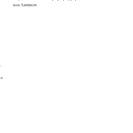
или Лаптоп
.
ма