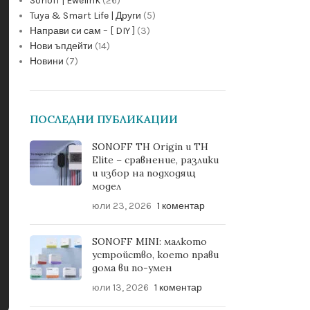
Sonoff | Ewelink
(26)
Tuya & Smart Life | Други
(5)
Направи си сам – [ DIY ]
(3)
Нови ъпдейти
(14)
Новини
(7)
ПОСЛЕДНИ ПУБЛИКАЦИИ
SONOFF TH Origin и TH
Elite – сравнение, разлики
и избор на подходящ
модел
юли 23, 2026
1 коментар
SONOFF MINI: малкото
устройство, което прави
дома ви по-умен
юли 13, 2026
1 коментар