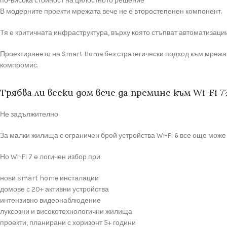
по-висока стойност на цялостното решение
В модерните проекти мрежата вече не е второстепенен компонент.
Тя е критичната инфраструктура, върху която стъпват автоматизации
Проектирането на Smart Home без стратегически подход към мрежата
компромис.
Трябва ли всеки дом вече да премине към Wi-Fi 7
Не задължително.
За малки жилища с ограничен брой устройства Wi-Fi 6 все още може
Но Wi-Fi 7 е логичен избор при:
нови smart home инсталации
домове с 20+ активни устройства
интензивно видеонаблюдение
луксозни и високотехнологични жилища
проекти, планирани с хоризонт 5+ години