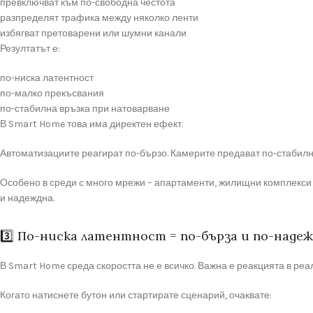
превключват към по-свободна честота
разпределят трафика между няколко ленти
избягват претоварени или шумни канали
Резултатът е:
по-ниска латентност
по-малко прекъсвания
по-стабилна връзка при натоварване
В Smart Home това има директен ефект.
Автоматизациите реагират по-бързо. Камерите предават по-стабилн
Особено в среди с много мрежи – апартаменти, жилищни комплекси
и надеждна.
3️⃣ По-ниска латентност = по-бърза и по-над
В Smart Home среда скоростта не е всичко. Важна е реакцията в реа
Когато натиснете бутон или стартирате сценарий, очаквате: