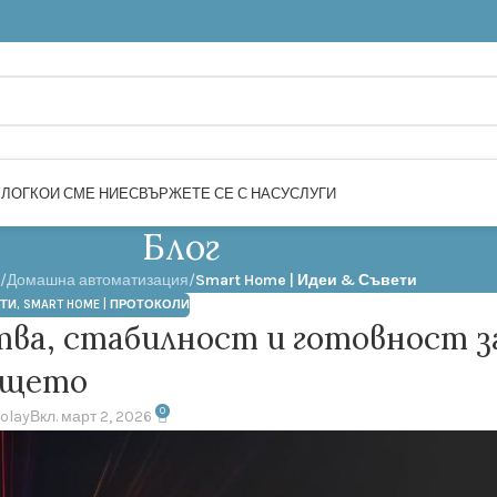
БЛОГ
КОИ СМЕ НИЕ
СВЪРЖЕТЕ СЕ С НАС
УСЛУГИ
Блог
/
Домашна автоматизация
/
Smart Home | Идеи & Съвети
ЕТИ
,
SMART HOME | ПРОТОКОЛИ
ства, стабилност и готовност з
ещето
0
kolay
Вкл. март 2, 2026