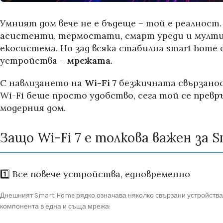
Умният дом вече не е бъдеще – той е реалност.
асистенти, термостати, смарт уреди и мулти
екосистема. Но зад всяка стабилна smart hom
устройства –
мрежата
.
С навлизането на
Wi-Fi 7
безжичната свързаност
Wi-Fi беше просто удобство, сега той се прев
модерния дом.
Защо Wi-Fi 7 е толкова важен за 
1️⃣ Все повече устройства, едновременно
Днешният Smart Home рядко означава няколко свързани устройства. 
компонента в една и съща мрежа: