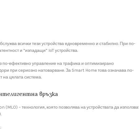
обслужва всички тези устройства едновременно и стабилно. При по-
тентност и “изпадащи” IoT устройства.
Чрез по-ефективно управление на трафика и оптимизирано
дори при сериозно натоварване. За Smart Home това означава по-
т на цялата система.
 интелигентна връзка
on (MLO) – технология, която позволява на устройствата да използва
.
: