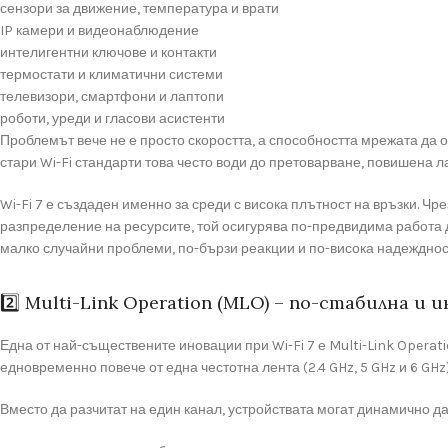
сензори за движение, температура и врати
IP камери и видеонаблюдение
интелигентни ключове и контакти
термостати и климатични системи
телевизори, смартфони и лаптопи
роботи, уреди и гласови асистенти
Проблемът вече не е просто скоростта, а способността мрежата да 
стари Wi-Fi стандарти това често води до претоварване, повишена ла
Wi-Fi 7 е създаден именно за среди с висока плътност на връзки. 
разпределение на ресурсите, той осигурява по-предвидима работа 
малко случайни проблеми, по-бързи реакции и по-висока надежднос
2️⃣ Multi-Link Operation (MLO) – по-стабилна и
Една от най-съществените иновации при Wi-Fi 7 е Multi-Link Operati
едновременно повече от една честотна лента (2.4 GHz, 5 GHz и 6 GHz)
Вместо да разчитат на един канал, устройствата могат динамично да