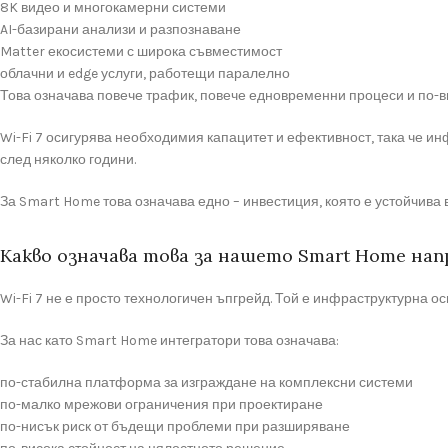
8K видео и многокамерни системи
AI-базирани анализи и разпознаване
Matter екосистеми с широка съвместимост
облачни и edge услуги, работещи паралелно
Това означава повече трафик, повече едновременни процеси и по-в
Wi-Fi 7 осигурява необходимия капацитет и ефективност, така че ин
след няколко години.
За Smart Home това означава едно – инвестиция, която е устойчива 
Какво означава това за нашето Smart Home нап
Wi-Fi 7 не е просто технологичен ъпгрейд. Той е инфраструктурна 
За нас като Smart Home интегратори това означава:
по-стабилна платформа за изграждане на комплексни системи
по-малко мрежови ограничения при проектиране
по-нисък риск от бъдещи проблеми при разширяване