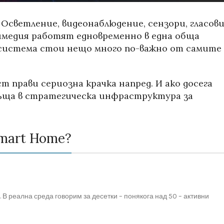
 Осветление, видеонаблюдение, сензори, гласов
медия работят едновременно в една обща
e система стои нещо много по-важно от самите
 прави сериозна крачка напред. И ако досега
ръща в стратегическа инфраструктура за
Smart Home?
В реална среда говорим за десетки – понякога над 50 – активни