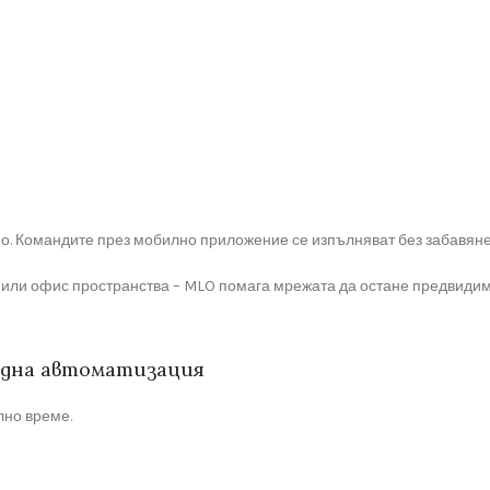
о. Командите през мобилно приложение се изпълняват без забавяне
 или офис пространства – MLO помага мрежата да остане предвиди
еждна автоматизация
лно време.