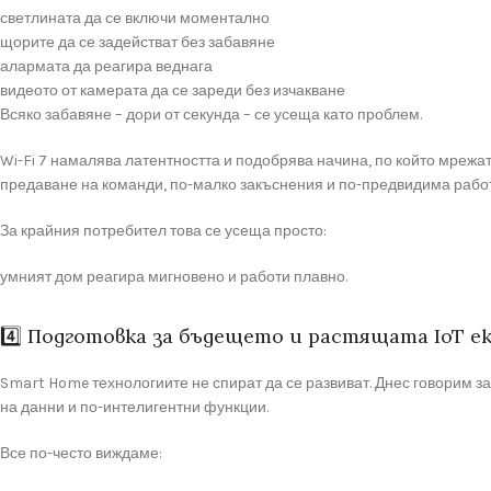
светлината да се включи моментално
щорите да се задействат без забавяне
алармата да реагира веднага
видеото от камерата да се зареди без изчакване
Всяко забавяне – дори от секунда – се усеща като проблем.
Wi-Fi 7 намалява латентността и подобрява начина, по който мрежа
предаване на команди, по-малко закъснения и по-предвидима работ
За крайния потребител това се усеща просто:
умният дом реагира мигновено и работи плавно.
4️⃣ Подготовка за бъдещето и растящата IoT 
Smart Home технологиите не спират да се развиват. Днес говорим за
на данни и по-интелигентни функции.
Все по-често виждаме: