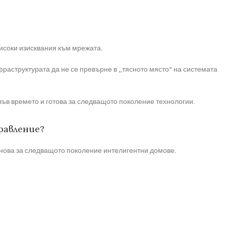
исоки изисквания към мрежата.
фраструктурата да не се превърне в „тясното място“ на системата
във времето и готова за следващото поколение технологии.
равление?
основа за следващото поколение интелигентни домове.