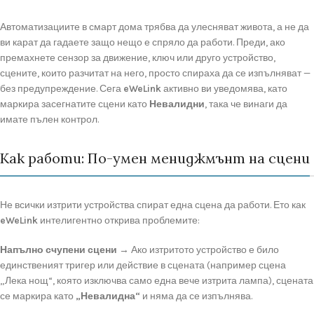
Автоматизациите в смарт дома трябва да улесняват живота, а не да
ви карат да гадаете защо нещо е спряло да работи. Преди, ако
премахнете сензор за движение, ключ или друго устройство,
сцените, които разчитат на него, просто спираха да се изпълняват —
без предупреждение. Сега
eWeLink
активно ви уведомява, като
маркира засегнатите сцени като
Невалидни
, така че винаги да
имате пълен контрол.
Как работи: По-умен мениджмънт на сцени
Не всички изтрити устройства спират една сцена да работи. Ето как
eWeLink
интелигентно открива проблемите:
Напълно счупени сцени
→ Ако изтритото устройство е било
единственият тригер или действие в сцената (например сцена
„Лека нощ“, която изключва само една вече изтрита лампа), сцената
се маркира като
„Невалидна“
и няма да се изпълнява.