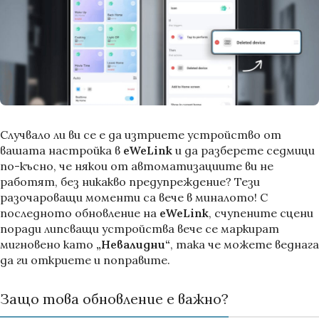
Случвало ли ви се е да изтриете устройство от
вашата настройка в
eWeLink
и да разберете седмици
по-късно, че някои от автоматизациите ви не
работят, без никакво предупреждение? Тези
разочароващи моменти са вече в миналото! С
последното обновление на
eWeLink
, счупените сцени
поради липсващи устройства вече се маркират
мигновено като
„Невалидни“
, така че можете веднага
да ги откриете и поправите.
Защо това обновление е важно?