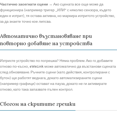
Частично засегнати сцени
→ Ако сцената все още може да
функционира (например тригер „ИЛИ“ с няколко сензора, където
един е изтрит), тя остава активна, но маркира изтритото устройство,
за да знаете точно кое липсва.
Автоматично възстановяване при
повторно добавяне на устройства
Изтрихте устройство по погрешка? Няма проблем. Ако го добавите
отново по-късно,
eWeLink
може автоматично да възстанови сцената
след обновяване. Ръчните сцени (като действия, контролирани с
бутон) ще работят веднага, докато автоматизираните сцени
(например графици) остават на пауза, докато не ги активирате
отново, като така запазвате пълен контрол.
Сбогом на скритите грешки