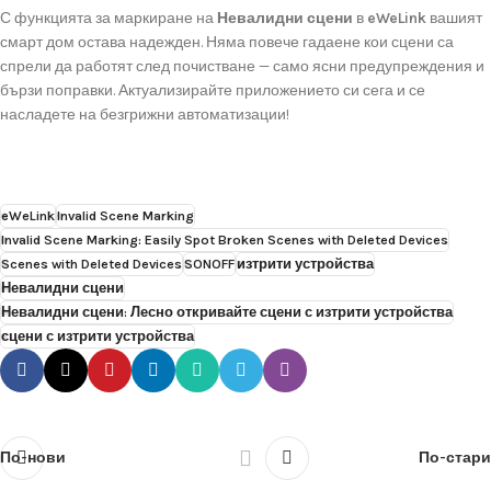
С функцията за маркиране на
Невалидни сцени
в
eWeLink
вашият
смарт дом остава надежден. Няма повече гадаене кои сцени са
спрели да работят след почистване — само ясни предупреждения и
бързи поправки. Актуализирайте приложението си сега и се
насладете на безгрижни автоматизации!
eWeLink
Invalid Scene Marking
Invalid Scene Marking: Easily Spot Broken Scenes with Deleted Devices
Scenes with Deleted Devices
SONOFF
изтрити устройства
Невалидни сцени
Невалидни сцени: Лесно откривайте сцени с изтрити устройства
сцени с изтрити устройства
По-нови
По-стари