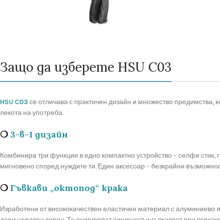
Защо да изберете HSU C03
HSU C03
се отличава с практичен дизайн и множество предимства, к
лекота на употреба.
❍
3-в-1 дизайн
Комбинира три функции в едно компактно устройство – селфи стик, г
мигновено според нуждите ти. Един аксесоар – безкрайни възможнос
❍
Гъвкави „октопод“ крака
Изработени от висококачествен еластичен материал с алуминиево яд
дори неравен терен. Те осигуряват сигурност и гъвкавост при всякак