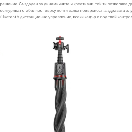
решение. Създаден за динамичните и креативни, той ти позволява да
осигуряват стабилност върху почти всяка повърхност, а здравата а
Bluetooth дистанционно управление, всеки кадър е под твой контрол 