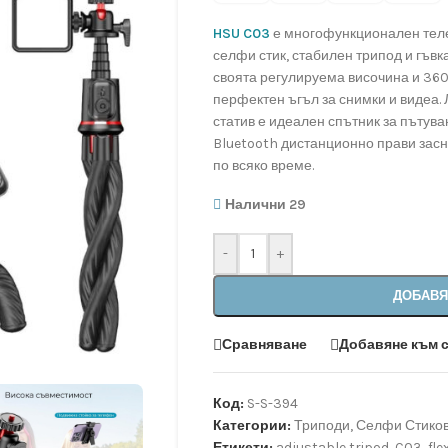
HSU C03
е многофункционален теле
селфи стик, стабилен трипод и гъвк
своята регулируема височина и 360°
перфектен ъгъл за снимки и видеа. Л
статив е идеален спътник за пътува
Bluetooth дистанционно прави засн
по всяко време.
Налични 29
-
+
ДОБАВЯ
Сравняване
Добавяне към 
Код:
S-S-394
Категории:
Триподи
,
Селфи Стико
Етикети:
adjustable tripod
,
C03
,
fle