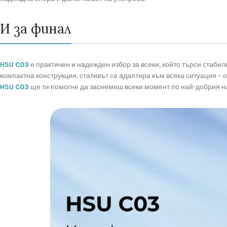
И за финал
HSU C03
е практичен и надежден избор за всеки, който търси стабил
компактна конструкция, стативът се адаптира към всяка ситуация –
HSU C03
ще ти помогне да заснемеш всеки момент по най-добрия н