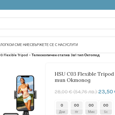
БЛОГ
КОИ СМЕ НИЕ
СВЪРЖЕТЕ СЕ С НАС
УСЛУГИ
3 Flexible Tripod – Телескопичен статив 3в1 тип Октопод
HSU C03 Flexible Tripo
тип Октопод
23,50
28,00
€
(54,76 лв.)
0
00
00
00
Дни
Hr
Мин
Sc