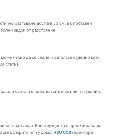
тично разгъване достига 53 см, а с поставен
абилни кадри от разстояние.
 може лесно да се сваля и използва отделно като
я статив.
ица или чанта и е идеален спътник при пътувания,
ина и гъвкавост. Конструкцията е проектирана да
аш на открито или у дома,
HSU C03
гарантира