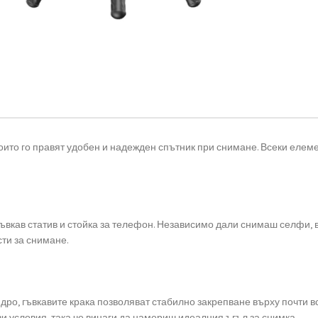
оито го правят удобен и надежден спътник при снимане. Всеки елемен
ъвкав статив и стойка за телефон. Независимо дали снимаш селфи, в
ти за снимане.
ро, гъвкавите крака позволяват стабилно закрепване върху почти вс
ви условия, така че винаги да намериш идеалния ъгъл за снимка.