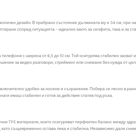
копичен дизайн. В прибрано състояние дължината му е 34 см, при час
тиране според ситуацията – идеално както за селфита, така и за ст
елефони с ширина от 6,5 до 10 см. Той осигурява стабилен захват и
шение за видео разговори, стрийминг или снимане без нужда от цели
изключително удобен за носене и съхранение. Побира се лесно в ран
наги имаш стабилен и готов за действие статив под ръка.
чни TPE материали, които осигуряват перфектен баланс между здрав
 като същевременно остава лека и стабилна. Независимо дали сним