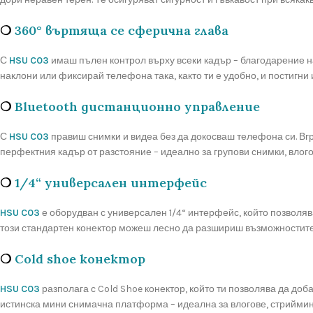
❍
360° въртяща се сферична глава
С
HSU C03
имаш пълен контрол върху всеки кадър – благодарение н
наклони или фиксирай телефона така, както ти е удобно, и постигни
❍
Bluetooth дистанционно управление
С
HSU C03
правиш снимки и видеа без да докосваш телефона си. Вгр
перфектния кадър от разстояние – идеално за групови снимки, влого
❍
1/4“ универсален интерфейс
HSU C03
е оборудван с универсален 1/4“ интерфейс, който позволя
този стандартен конектор можеш лесно да разшириш възможностите 
❍
Cold shoe конектор
HSU C03
разполага с Cold Shoe конектор, който ти позволява да д
истинска мини снимачна платформа – идеална за влогове, стрийми