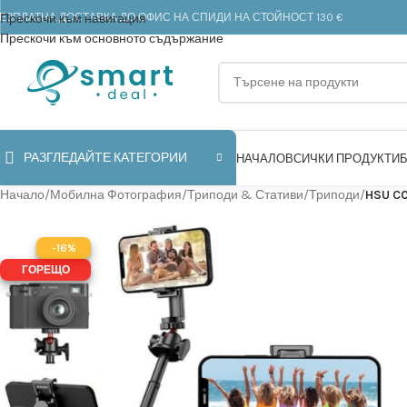
ЕЗПЛАТНА ДОСТАВКА ДО ОФИС НА СПИДИ НА СТОЙНОСТ 130 €
Прескочи към навигация
Прескочи към основното съдържание
РАЗГЛЕДАЙТЕ КАТЕГОРИИ
НАЧАЛО
ВСИЧКИ ПРОДУКТИ
Начало
/
Мобилна Фотография
/
Триподи & Стативи
/
Триподи
/
HSU C0
-16%
ГОРЕЩО