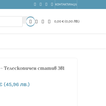
КОНТАКТИ
FAQS
0,00
€
(0,00 ЛВ.)
d – Телескопичен статив 3в1
€
(45,96 лв.)