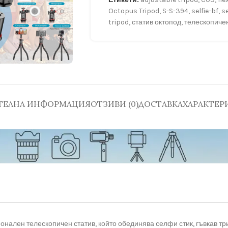
Octopus Tripod
,
S-S-394
,
selfie-bf
,
s
tripod
,
статив октопод
,
телескопичен
ТЕЛНА ИНФОРМАЦИЯ
ОТЗИВИ (0)
ДОСТАВКА
ХАРАКТЕР
нален телескопичен статив, който обединява селфи стик, гъвкав тр