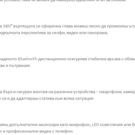
а 360° въртящата се сферична глава можеш лесно да променяш ъгъ
 идеалната перспектива за селфи, видео или панорама.
аденото Bluetooth дистанционно осигурява стабилна връзка с обхват
ве и пътувания.
ва бърз и сигурен монтаж на различни устройства – смартфони, кам
си и да адаптираш статива към всяка ситуация.
обавяш допълнителни аксесоари като микрофон, LED осветление или 
нг и професионални видеа с телефон.