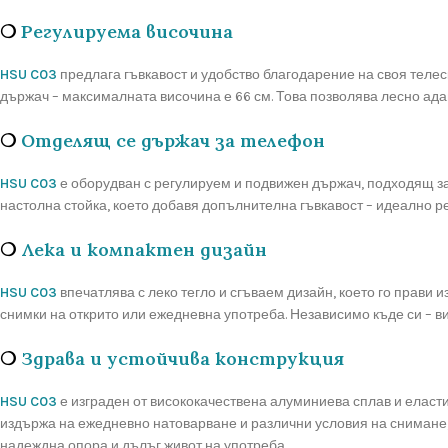
❍
Регулируема височина
HSU C03
предлага гъвкавост и удобство благодарение на своя телес
държач – максималната височина е 66 см. Това позволява лесно адап
❍
Отделящ се държач за телефон
HSU C03
е оборудван с регулируем и подвижен държач, подходящ за т
настолна стойка, което добавя допълнителна гъвкавост – идеално ре
❍
Лека и компактен дизайн
HSU C03
впечатлява с леко тегло и сгъваем дизайн, което го прави 
снимки на открито или ежедневна употреба. Независимо къде си – ви
❍
Здрава и устойчива конструкция
HSU C03
е изграден от висококачествена алуминиева сплав и еласти
издържа на ежедневно натоварване и различни условия на снимане,
надеждна опора и дълъг живот на употреба.