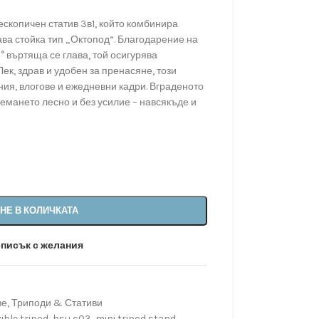
скопичен статив 3в1, който комбинира
ава стойка тип „Октопод“. Благодарение на
 въртяща се глава, той осигурява
ек, здрав и удобен за пренасяне, този
ния, влогове и ежедневни кадри. Вграденото
емането лесно и без усилие – навсякъде и
НЕ В КОЛИЧКАТА
списък с желания
ве
,
Триподи & Стативи
xible tripod
,
hsu c03
,
mini tripod stand
,