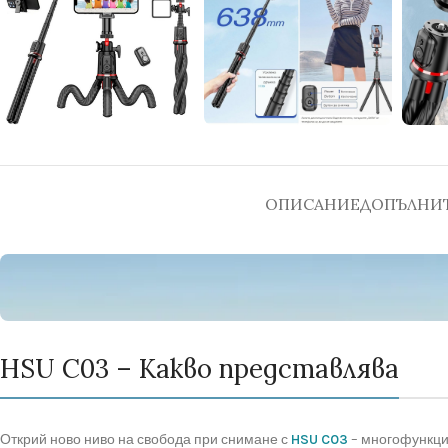
ОПИСАНИЕ
ДОПЪЛНИ
HSU C03 – Какво представлява
Открий ново ниво на свобода при снимане с
HSU C03
– многофункцио