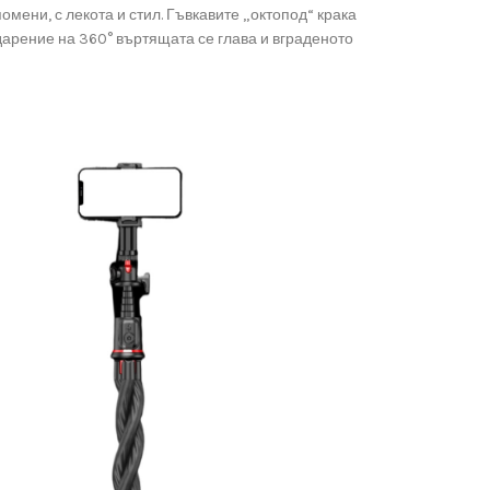
мени, с лекота и стил. Гъвкавите „октопод“ крака
дарение на 360° въртящата се глава и вграденото