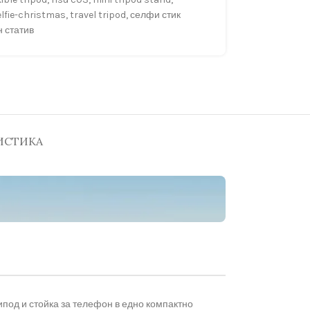
elfie-christmas
,
travel tripod
,
селфи стик
 статив
ИСТИКА
ипод и стойка за телефон в едно компактно