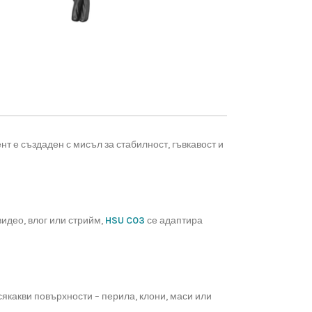
т е създаден с мисъл за стабилност, гъвкавост и
идео, влог или стрийм,
HSU C03
се адаптира
якакви повърхности – перила, клони, маси или