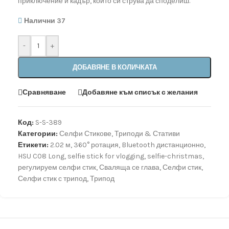
приключение и кадър, който си струва да споделиш.
Налични 37
-
+
ДОБАВЯНЕ В КОЛИЧКАТА
Сравняване
Добавяне към списък с желания
Код:
S-S-389
Категории:
Селфи Стикове
,
Триподи & Стативи
Етикети:
2.02 м
,
360° ротация
,
Bluetooth дистанционно
,
HSU C08 Long
,
selfie stick for vlogging
,
selfie-christmas
,
регулируем селфи стик
,
Сваляща се глава
,
Селфи стик
,
Селфи стик с трипод
,
Трипод