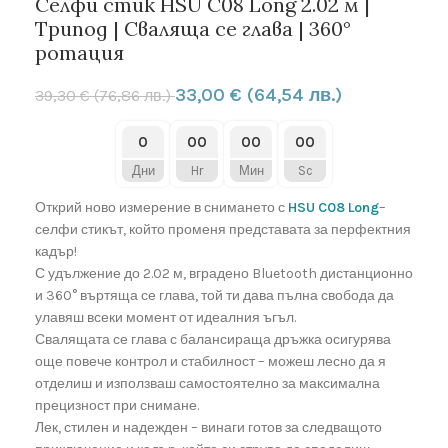
Селфи стик HSU C08 Long 2.02 м |
Трипод | Сваляща се глава | 360°
ротация
33,00
€
(64,54 лв.)
39,30
€
(76,86 лв.)
0
00
00
00
Дни
Hr
Мин
Sc
Открий ново измерение в снимането с
HSU C08 Long
–
селфи стикът, който променя представата за перфектния
кадър!
С удължение до 2.02 м, вградено Bluetooth дистанционно
и 360° въртяща се глава, той ти дава пълна свобода да
улавяш всеки момент от идеалния ъгъл.
Свалящата се глава с балансираща дръжка осигурява
още повече контрол и стабилност – можеш лесно да я
отделиш и използваш самостоятелно за максимална
прецизност при снимане.
Лек, стилен и надежден – винаги готов за следващото