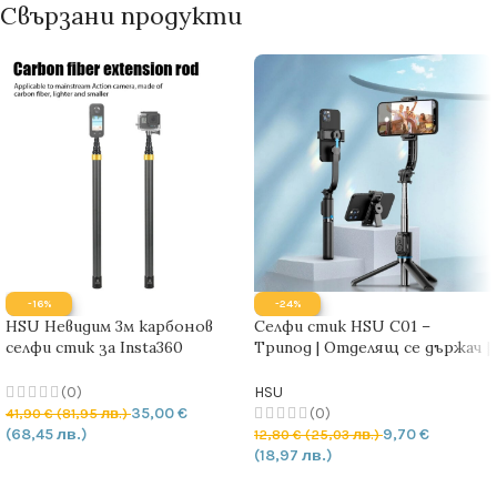
Свързани продукти
-16%
-24%
HSU Невидим 3м карбонов
Селфи стик HSU C01 –
селфи стик за Insta360
Трипод | Отделящ се държач |
X5/X4/X3, GoPro и други
360° въртене | Bluetooth
екшън камери
дистанционно
(0)
HSU
35,00
€
(0)
41,90
€
(81,95 лв.)
(68,45 лв.)
9,70
€
12,80
€
(25,03 лв.)
(18,97 лв.)
ДОБАВЯНЕ В КОЛИЧКАТА
ДОБАВЯНЕ В КОЛИЧКАТА