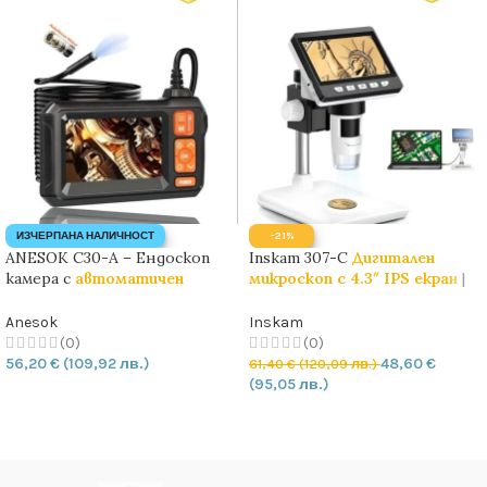
ИЗЧЕРПАНА НАЛИЧНОСТ
-21%
ANESOK C30-A – Ендоскоп
Inskam 307-C
Дигитален
камера с
автоматичен
микроскоп
с 4.3″ IPS екран
|
фокус
|
2MP
| 8.5mm | HARD |
2MP
| 1000X
IPS-1080P
Anesok
Inskam
(0)
(0)
56,20
€
(109,92 лв.)
48,60
€
61,40
€
(120,09 лв.)
(95,05 лв.)
ОЩЕ
ДОБАВЯНЕ В КОЛИЧКАТА