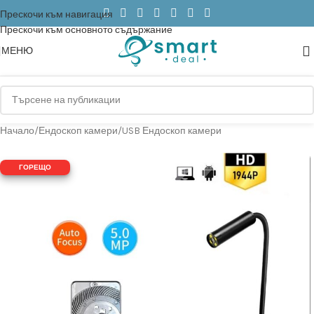
Прескочи към навигация
Прескочи към основното съдържание
МЕНЮ
Начало
/
Ендоскоп камери
/
USB Ендоскоп камери
ГОРЕЩО