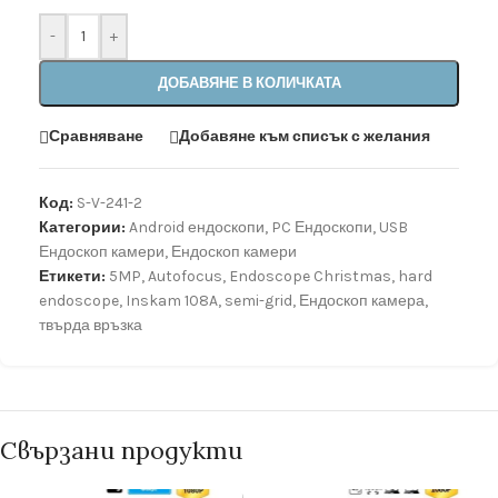
-
+
ДОБАВЯНЕ В КОЛИЧКАТА
Сравняване
Добавяне към списък с желания
Код:
S-V-241-2
Категории:
Android ендоскопи
,
PC Ендоскопи
,
USB
Ендоскоп камери
,
Ендоскоп камери
Етикети:
5MP
,
Autofocus
,
Endoscope Christmas
,
hard
endoscope
,
Inskam 108A
,
semi-grid
,
Ендоскоп камера
,
твърда връзка
Свързани продукти