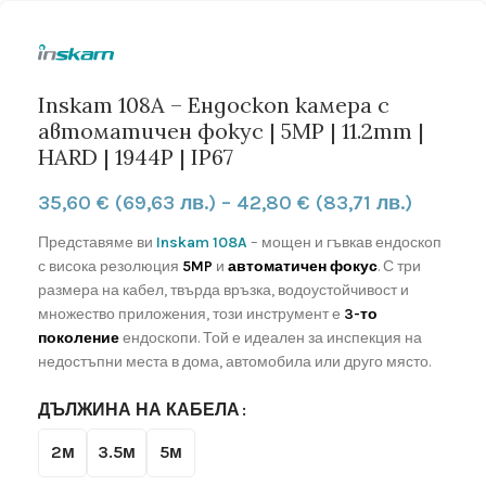
Inskam 108A – Ендоскоп камера с
автоматичен фокус | 5MP | 11.2mm |
HARD | 1944P | IP67
35,60
€
(69,63 лв.)
–
42,80
€
(83,71 лв.)
Представяме ви
Inskam 108A
– мощен и гъвкав ендоскоп
с висока резолюция
5MP
и
автоматичен фокус
. С три
размера на кабел, твърда връзка, водоустойчивост и
множество приложения, този инструмент е
3-то
поколение
ендоскопи. Той е идеален за инспекция на
недостъпни места в дома, автомобила или друго място.
ДЪЛЖИНА НА КАБЕЛА
2м
3.5м
5м