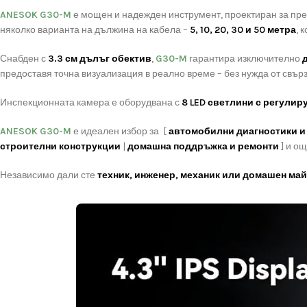
ANESOK G30-M
е мощен и надежден инструмент, проектиран за пре
няколко варианта на дължина на кабела –
5, 10, 20, 30 и 50 метра
, 
Снабден с
3.3 см дълъг обектив
,
G30-M
гарантира изключително
предоставя точна визуализация в реално време – без нужда от свър
Инспекционната камера е оборудвана с
8 LED светлини с регулир
ANESOK G30-M
е идеален избор за [
автомобилни диагностики и
строителни конструкции
|
домашна поддръжка и ремонти
] и ощ
Независимо дали сте
техник, инженер, механик или домашен ма