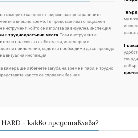
Tвърд
оп камерите са един от широко разпространените
му поз
менти в днешно време. Те представляват специален
инспек
н инструмент, който се използва за визуална инспекция
двигат
ни
и
труднодостъпни места
. Този инструмент е
ително полезен за любителски, инженерни и
Гъвка
риални приложения, където е необходимо да се проведе
удобст
на визуална инспекция.
твърди
добър 
ва камера ще избегнете загуба на време и пари, и трудно
проче
представите как сте се справяли без нея.
HARD - какво представлява?