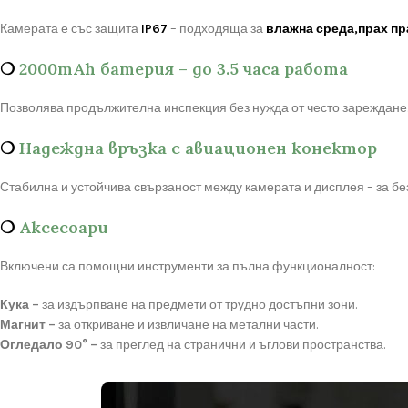
Камерата е със защита
IP67
– подходяща за
влажна среда,прах пр
❍
2000mAh батерия – до 3.5 часа работа
Позволява продължителна инспекция без нужда от често зареждане. 
❍
Надеждна връзка с авиационен конектор
Стабилна и устойчива свързаност между камерата и дисплея – за бе
❍
Аксесоари
Включени са помощни инструменти за пълна функционалност:
Кука –
за издърпване на предмети от трудно достъпни зони.
Магнит –
за откриване и извличане на метални части.
Огледало 90° –
за преглед на странични и ъглови пространства.