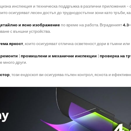
цизна инспекция и техническа поддръжка в различни приложения – 
които осигуряват лесен достъп до труднодостъпни зони като тръби, к
детайлно и ясно изображение
по време на работа. Вграденият
4.3
зване с външни устройства.
уема яркост
, които осигуряват отлична осветеност дори в тъмни ил
 ремонти
|
промишлени и механични инспекции
|
проверка на т
е много други.
йстор
, този ендоскоп ви осигурява пълен контрол, яснота и ефективн