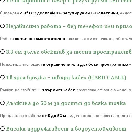
❍
Ясна картина с 1080p и регулируема LED св
С вграден
4.3″ LCD дисплей
и
8 регулируеми LED светлини
, ендо
❍
Независима работа – без телефон или прил
Работи
напълно самостоятелно
– включвате и започвате работа. Б
❍
3.3 см дълъг обектив за тесни пространств
Позволява инспекция
в ограничени или дълбоки пространства
–
❍
Твърда връзка – твърд кабел
(HARD CABLE)
Гъвкав, но стабилен –
твърдият кабел
позволява огъване в желана 
❍
Дължина до 50 м за достъп до всяка точка
Предлага се с кабели
от 5 до 50 м
– идеален за проверка на дълги т
❍
Висока издръжливост и водоустойчивост