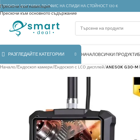
ЕЗПЛАТНА ДОСТАВКА ДО ОФИС НА СПИДИ НА СТОЙНОСТ 130 €
Прескочи към навигация
Прескочи към основното съдържание
РАЗГЛЕДАЙТЕ КАТЕГОРИИ
НАЧАЛО
ВСИЧКИ ПРОДУКТИ
Начало
/
Ендоскоп камери
/
Ендоскоп с LCD дисплей
/
ANESOK G30-M Ин