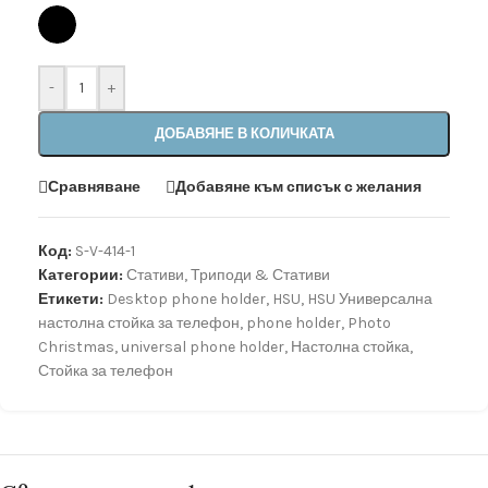
-
+
ДОБАВЯНЕ В КОЛИЧКАТА
Сравняване
Добавяне към списък с желания
Код:
S-V-414-1
Категории:
Стативи
,
Триподи & Стативи
Етикети:
Desktop phone holder
,
HSU
,
HSU Универсална
настолна стойка за телефон
,
phone holder
,
Photo
Christmas
,
universal phone holder
,
Настолна стойка
,
Стойка за телефон