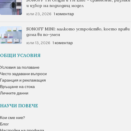
SONOFF TH Origin и TH Elite – сравнение, разлики
и избор на подходящ модел
юли 23, 2026
1 коментар
SONOFF MINI: малкото устройство, което прави
дома ви по-умен
юли 13, 2026
1 коментар
ОБЩИ УСЛОВИЯ
Условия за ползване
Често задавани въпроси
Гаранция и рекламация
Връщане на стока
Личните данни
НАУЧИ ПОВЕЧЕ
Кои сме ние?
Блог
Настройки на профила