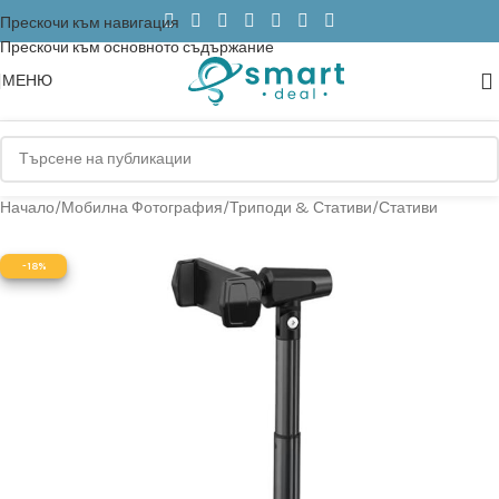
Прескочи към навигация
Прескочи към основното съдържание
МЕНЮ
Начало
/
Мобилна Фотография
/
Триподи & Стативи
/
Стативи
-18%