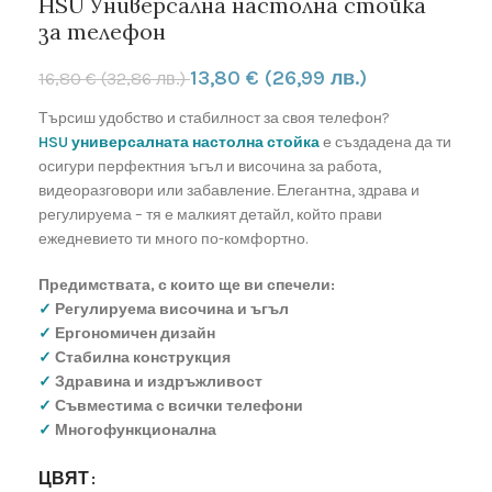
HSU Универсална настолна стойка
за телефон
13,80
€
(26,99 лв.)
16,80
€
(32,86 лв.)
Търсиш удобство и стабилност за своя телефон?
HSU универсалната настолна стойка
е създадена да ти
осигури перфектния ъгъл и височина за работа,
видеоразговори или забавление. Елегантна, здрава и
регулируема – тя е малкият детайл, който прави
ежедневието ти много по-комфортно.
Предимствата, с които ще ви спечели:
✓
Регулируема височина и ъгъл
✓
Ергономичен дизайн
✓
Стабилна конструкция
✓
Здравина и издръжливост
✓
Съвместима с всички телефони
✓
Многофункционална
ЦВЯТ