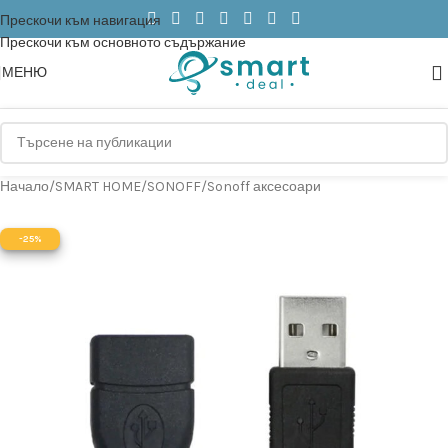
Прескочи към навигация
Прескочи към основното съдържание
МЕНЮ
Начало
/
SMART HOME
/
SONOFF
/
Sonoff аксесоари
-25%