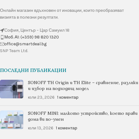
Онлайн магазин вдъхновен от иновации, които преобразяват
визията в полезни резултати.
София, Център – Цар Самуил 18
Моб. А1: (+359) 98 820 1320
оffice@smartdeal.bg
SNP Team Ltd.
ПОСЛЕДНИ ПУБЛИКАЦИИ
SONOFF TH Origin и TH Elite – сравнение, разлики
и избор на подходящ модел
юли 23, 2026
1 коментар
SONOFF MINI: малкото устройство, което прави
дома ви по-умен
юли 13, 2026
1 коментар