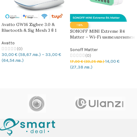
Avatto GW16 Zigbee 3.0 &
-18%
Bluetooth & Sig Mesh 3 в 1
SONOFF MINI Extreme R4
смарт хъб Wireless | LAN (
Matter – Wi-Fi интелигентен
Zigbee 3.0 & BLE & Sig Mesh)
прекъсвач
Avatto
(0)
Sonoff Matter
30,00
€
(58,67 лв.)
–
33,00
€
(0)
(64,54 лв.)
14,00
€
17,00
€
(33,25 лв.)
(27,38 лв.)
ОПЦИИ
ДОБАВЯНЕ В КОЛИЧКАТА