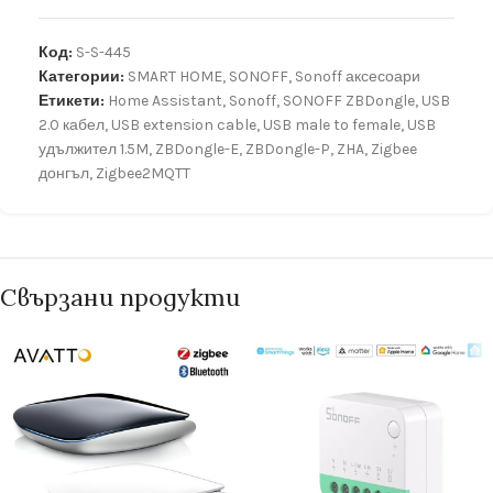
Код:
S-S-445
Категории:
SMART HOME
,
SONOFF
,
Sonoff аксесоари
Етикети:
Home Assistant
,
Sonoff
,
SONOFF ZBDongle
,
USB
2.0 кабел
,
USB extension cable
,
USB male to female
,
USB
удължител 1.5M
,
ZBDongle-E
,
ZBDongle-P
,
ZHA
,
Zigbee
донгъл
,
Zigbee2MQTT
Свързани продукти