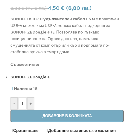
4,50
€
(8,80 лв.)
6,00
€
(11,73 лв.)
SONOFF USB 2.0 удължителен кабел 1.5 м
е практичен
USB-A мъжко към USB-A женско кабел, подходящ за
SONOFF ZBDongle-P/E
. Позволява по-гъвкаво
позициониране на Zigbee донгъла, намалява
смущенията от компютър или хъб и подпомага по-
стабилна връзка в смарт дома.
Съвместим с:
SONOFF ZBDongle-E
Налични 18
-
+
ДОБАВЯНЕ В КОЛИЧКАТА
Сравняване
Добавяне към списък с желания