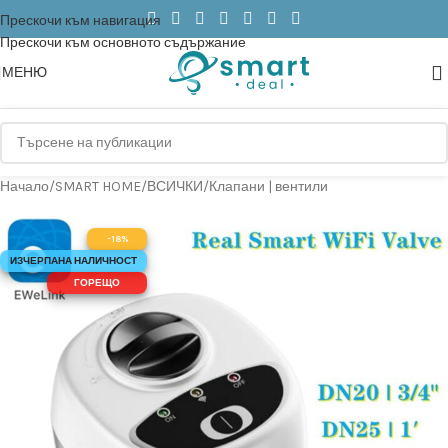
Прескочи към навигация
Прескочи към основното съдържание
МЕНЮ
Начало
/
SMART HOME
/
ВСИЧКИ
/
Клапани | вентили
-18%
ИЗЧЕРПАНА НАЛИЧНОСТ
ГОРЕЩО