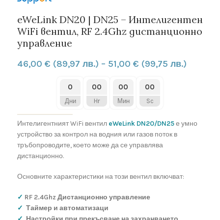
eWeLink DN20 | DN25 – Интелигентен
WiFi вентил, RF 2.4Ghz дистанционно
управление
46,00
€
(89,97 лв.)
–
51,00
€
(99,75 лв.)
0
00
00
00
Дни
Hr
Мин
Sc
Интелигентният WiFi вентил
eWeLink DN20/DN25
е умно
устройство за контрол на водния или газов поток в
тръбопроводите, което може да се управлява
дистанционно.
Основните характеристики на този вентил включват:
✓
RF 2.4Ghz Дистанционно управление
✓
Таймер и автоматизаци
✓
Настройки при прекъсване на захранването