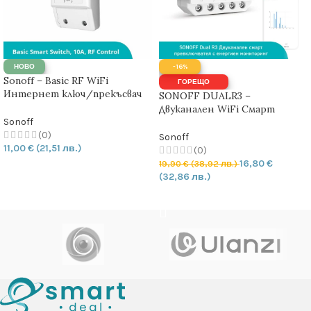
НОВО
-16%
Sonoff – Basic RF WiFi
ГОРЕЩО
Интернет ключ/прекъсвач
SONOFF DUALR3 –
10А/2200W RF – 433MHz
Двуканален WiFi Смарт
прекъсвач с Измерване на
Sonoff
Мощността 15А | 3300W
(0)
Sonoff
11,00
€
(21,51 лв.)
(0)
16,80
€
19,90
€
(38,92 лв.)
ДОБАВЯНЕ В КОЛИЧКАТА
(32,86 лв.)
ДОБАВЯНЕ В КОЛИЧКАТА