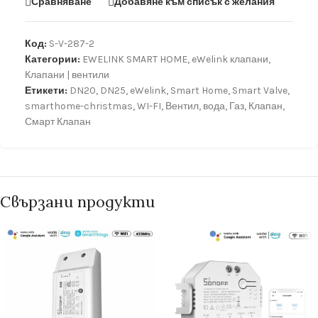
Сравняване
Добавяне към списък с желания
Код:
S-V-287-2
Категории:
EWELINK SMART HOME
,
eWelink клапани
,
Клапани | вентили
Етикети:
DN20
,
DN25
,
eWelink
,
Smart Home
,
Smart Valve
,
smarthome-christmas
,
WI-FI
,
Вентил
,
вода
,
Газ
,
Клапан
,
Смарт Клапан
Свързани продукти