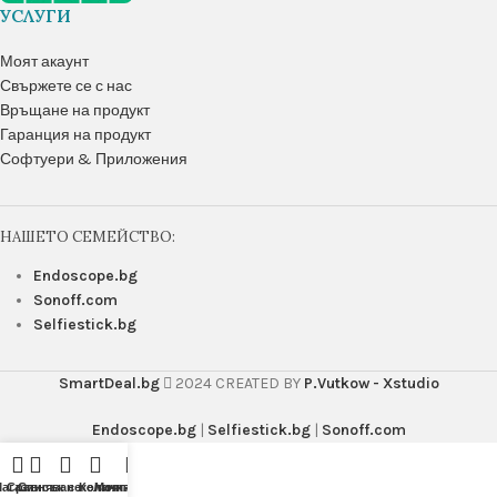
УСЛУГИ
Моят акаунт
Свържете се с нас
Връщане на продукт
Гаранция на продукт
Софтуери & Приложения
НАШЕТО СЕМЕЙСТВО:
Endoscope.bg
Sonoff.com
Selfiestick.bg
SmartDeal.bg
2024 CREATED BY
P.Vutkow - Xstudio
Endoscope.bg
|
Selfiestick.bg
|
Sonoff.com
агазин
Сравняване
Списък с желания
Количка
Моят акаунт