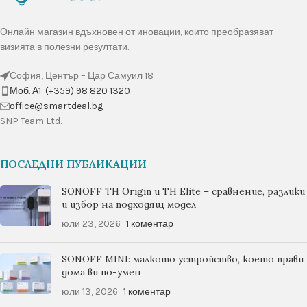
Онлайн магазин вдъхновен от иновации, които преобразяват
визията в полезни резултати.
София, Център – Цар Самуил 18
Моб. А1: (+359) 98 820 1320
оffice@smartdeal.bg
SNP Team Ltd.
ПОСЛЕДНИ ПУБЛИКАЦИИ
SONOFF TH Origin и TH Elite – сравнение, разлики
и избор на подходящ модел
юли 23, 2026
1 коментар
SONOFF MINI: малкото устройство, което прави
дома ви по-умен
юли 13, 2026
1 коментар