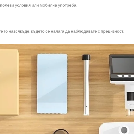
а полеви условия или мобилна употреба.
е го навсякъде, където се налага да наблюдавате с прецизност.