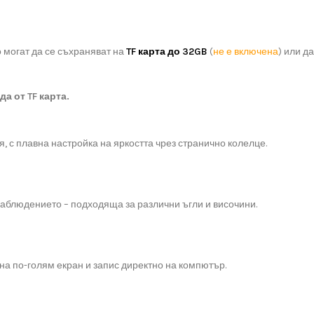
 могат да се съхраняват на
TF карта до 32GB
(
не е включена
) или д
а от TF карта.
, с плавна настройка на яркостта чрез странично колелце.
аблюдението – подходяща за различни ъгли и височини.
на по-голям екран и запис директно на компютър.