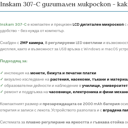
Inskam 307-C дигитален микроскоп - ка
Inskam 307-C
е компактен и прецизен
LCD дигитален микроскоп
с
удобство – без нужда от компютър.
Снабден с
2MP камера
,
8 регулируеми LED светлини
и възможност
дисплея, както и възможност за USB връзка с Windows и macOS устр
Подходящ за:
✓
инспекция на
монети, бижута и печатни платки
✓
визуално изследване на
растения, насекоми, тъкани и материа
✓
образователни дейности и наблюдение в
училище, университет
✓
ремонт и поддръжка на
часовници, електроника и фини механ
Компактният размер и
презареждащата се 2000 mAh батерия
осиг
открития и записи с лекота. Устройството разполага и с
вградена па
Системата за
плавно регулиране на яркостта
и
гъвкава стойка
о