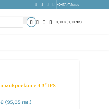
КОНТАКТИ
FAQS
0,00
€
(0,00 ЛВ.)
н микроскоп
с 4.3″ IPS
0
€
(95,05 лв.)