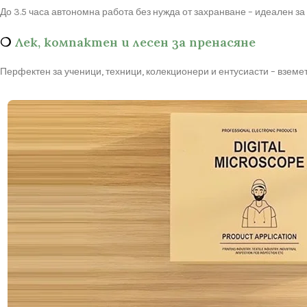
До 3.5 часа автономна работа без нужда от захранване – идеален з
❍
Лек, компактен и лесен за пренасяне
Перфектен за ученици, техници, колекционери и ентусиасти – вземет