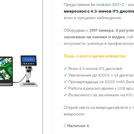
Представяме ви
Inskam
307-C
– ко
микроскоп с 4.3-инчов IPS диспл
ясно и прецизно наблюдение.
Оборудван с
2MP камера
,
8 регули
заснемане на снимки и видеа
, то
ентусиасти, ученици и професионал
Това, с което ще ви впечатли:
✓
Ясен 4.3-инчов IPS дисплей
✓
Увеличение до 1000X + x4 дигита
✓
Презареждаща се 2000 mAh бат
✓
Работа в реално време + USB връ
✓
Възможност за заснемане на 100 
Открий света на микродетайлите с 
микроскоп.
Налични 4