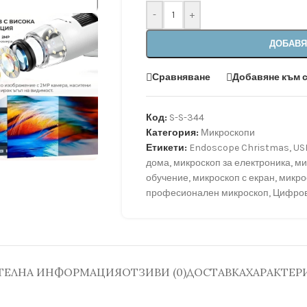
-
+
ДОБАВЯ
Сравняване
Добавяне към 
Код:
S-S-344
Категория:
Микроскопи
Етикети:
Endoscope Christmas
,
US
дома
,
микроскоп за електроника
,
ми
обучение
,
микроскоп с екран
,
микро
професионален микроскоп
,
Цифров
ТЕЛНА ИНФОРМАЦИЯ
ОТЗИВИ (0)
ДОСТАВКА
ХАРАКТЕР