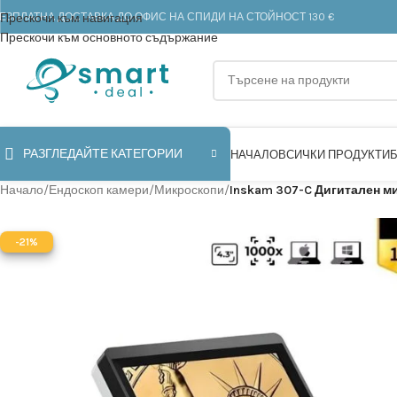
ЕЗПЛАТНА ДОСТАВКА ДО ОФИС НА СПИДИ НА СТОЙНОСТ 130 €
Прескочи към навигация
Прескочи към основното съдържание
РАЗГЛЕДАЙТЕ КАТЕГОРИИ
НАЧАЛО
ВСИЧКИ ПРОДУКТИ
Начало
/
Ендоскоп камери
/
Микроскопи
/
Inskam 307-C Дигитален мик
-21%