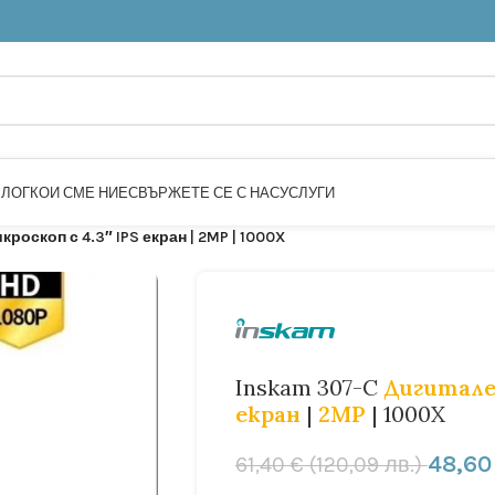
БЛОГ
КОИ СМЕ НИЕ
СВЪРЖЕТЕ СЕ С НАС
УСЛУГИ
роскоп с 4.3″ IPS екран | 2MP | 1000X
Inskam 307-C
Дигитале
екран
|
2MP
| 1000X
48,6
61,40
€
(120,09 лв.)