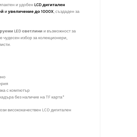
мпактен и удобен
LCD дигитален
ей
и
увеличение до 1000X
, създаден за
руеми LED светлини
и възможност за
й е чудесен избор за колекционери,
исти.
лно
ерия
зка с компютър
кадъра без наличие на TF карта*
този висококачествен LCD дигитален