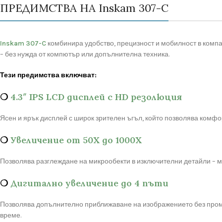
ПРЕДИМСТВА НА Inskam 307-C
Inskam 307-C
комбинира удобство, прецизност и мобилност в компак
– без нужда от компютър или допълнителна техника.
Тези предимства включват:
❍
4.3″ IPS LCD дисплей с HD резолюция
Ясен и ярък дисплей с широк зрителен ъгъл, който позволява комф
❍
Увеличение от 50X до 1000X
Позволява разглеждане на микрообекти в изключителни детайли – мон
❍
Дигитално увеличение до 4 пъти
Позволява допълнително приближаване на изображението без промя
време.