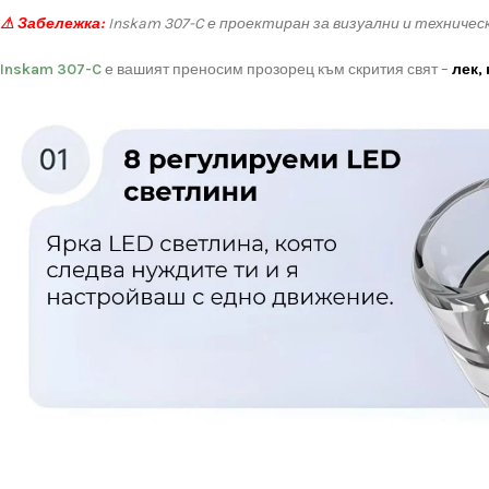
⚠ Забележка:
Inskam 307-C е проектиран за визуални и техническ
Inskam 307-C
е вашият преносим прозорец към скрития свят –
лек,