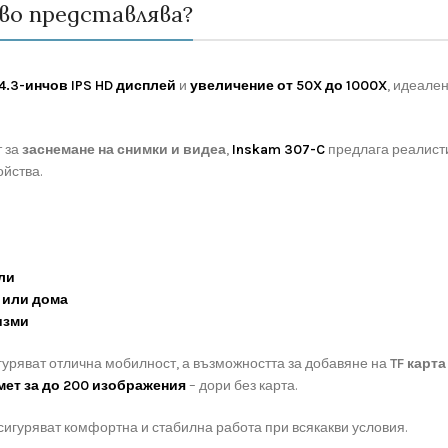
кво представлява?
4.3-инчов IPS HD дисплей
и
увеличение от 50X до 1000X
, идеале
 за
заснемане на снимки и видеа
,
Inskam 307-C
предлага реалист
ойства.
ли
 или дома
изми
уряват отлична мобилност, а възможността за добавяне на
TF карта
мет за до 200 изображения
– дори без карта.
сигуряват комфортна и стабилна работа при всякакви условия.