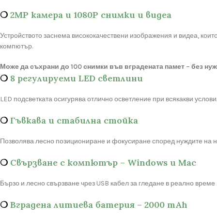
❍
2MP камера и 1080P снимки и видеа
Устройството заснема висококачествени изображения и видеа, които
компютър.
Може да съхрани до 100 снимки във вградената памет – без нужд
❍
8 регулируеми LED светлини
LED подсветката осигурява отлично осветление при всякакви условия
❍
Гъвкава и стабилна стойка
Позволява лесно позициониране и фокусиране според нуждите на н
❍
Свързване с компютър – Windows и Mac
Бързо и лесно свързване чрез USB кабел за гледане в реално време 
❍
Вградена литиева батерия – 2000 mAh