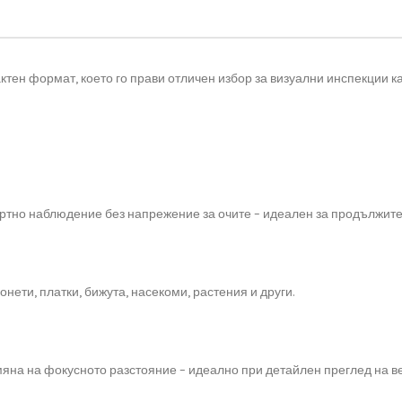
тен формат, което го прави отличен избор за визуални инспекции к
ортно наблюдение без напрежение за очите – идеален за продължите
ети, платки, бижута, насекоми, растения и други.
на на фокусното разстояние – идеално при детайлен преглед на ве