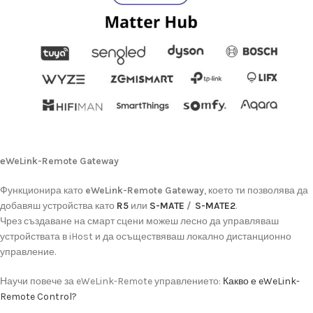
еWeLink-
Remote
Gateway
Функционира
като
eWeLink-
Remote
Gateway
,
което
ти
позволява
да
добавяш
устройства
като
R5
или
S-
MATE
/
S-MATE2
.
Чрез
създаване
на
смарт
сцени
можеш
лесно
да
управляваш
устройствата
в
iHost
и
да
осъществяваш
локално
дистанционно
управление.
Научи
повече
за
eWeLink-
Remote
управлението:
Какво е eWeLink-
Remote Control?