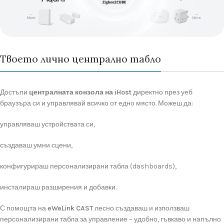
Твоето лично централно табло
Достъпи
централната
конзола
на
iHost
директно
през
уеб
браузъра
си
и
управлявай
всичко
от
едно
място.
Можеш
да:
управляваш
устройствата
си,
създаваш
умни
сцени,
конфигурираш
персонализирани
табла (
dashboards),
инсталираш
разширения
и
добавки.
С
помощта
на
eWeLink
CAST
лесно
създаваш
и
използваш
персонализирани
табла
за
управление –
удобно,
гъвкаво
и
напълно