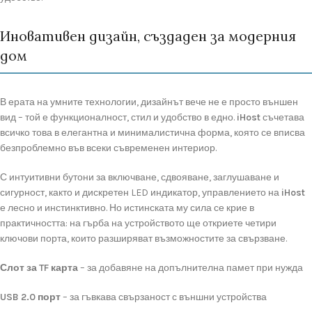
Иновативен дизайн, създаден за модерния
дом
В
ерата
на
умните
технологии,
дизайнът
вече
не
е
просто
външен
вид –
той
е
функционалност,
стил
и
удобство
в
едно.
iHost
съчетава
всичко
това
в
елегантна
и
минималистична
форма,
която
се
вписва
безпроблемно
във
всеки
съвременен
интериор.
С
интуитивни
бутони
за
включване,
сдвояване,
заглушаване
и
сигурност,
както
и
дискретен
LED
индикатор,
управлението
на
iHost
е
лесно
и
инстинктивно.
Но
истинската
му
сила
се
крие
в
практичността:
на
гърба
на
устройството
ще
откриете
четири
ключови
порта,
които
разширяват
възможностите
за
свързване.
Слот
за
TF
карта
–
за
добавяне
на
допълнителна
памет
при
нужда
USB
2.0
порт
–
за
гъвкава
свързаност
с
външни
устройства