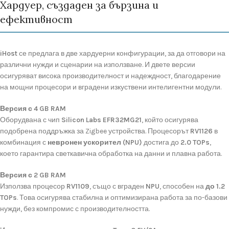
Хардуер, създаден за бързина и
ефективност
iHost
се
предлага
в
две
хардуерни
конфигурации,
за
да
отговори
на
различни
нужди
и
сценарии
на
използване.
И
двете
версии
осигуряват
висока
производителност
и
надеждност,
благодарение
на
мощни
процесори
и
вградени
изкуствени
интелигентни
модули.
Версия
с
4
GB
RAM
Оборудвана
с
чип
Silicon
Labs
EFR32MG21
,
който
осигурява
подобрена
поддръжка
за
Zigbee
устройства.
Процесорът
RV1126
в
комбинация
с
невронен
ускорител (
NPU)
достига
до
2.0
TOPs
,
което
гарантира
светкавична
обработка
на
данни
и
плавна
работа.
Версия
с
2
GB
RAM
Използва
процесор
RV1109
,
също
с
вграден
NPU
,
способен
на
до
1.2
TOPs
.
Това
осигурява
стабилна
и
оптимизирана
работа
за
по-
базови
нужди,
без
компромис
с
производителността.