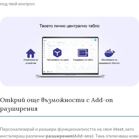
под
твой
контрол.
Открий още възможности с Add-on
разширения
Персонализирай
и
разшири
функционалността
на
своя
iHost
,
като
инсталираш
различни
разширения(
Add-
ons)
.
Така
отключваш
нови