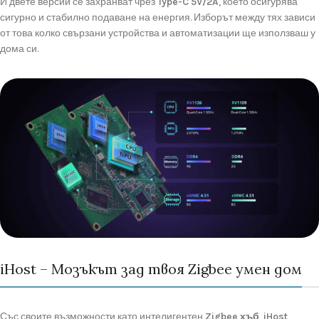
И
двете
версии
се
захранват
чрез
Type-
C
5V/
2A
,
което
осигурява
сигурно
и
стабилно
подаване
на
енергия.
Изборът
между
тях
зависи
от
това
колко
свързани
устройства
и
автоматизации
ще
използваш
у
дома
си.
iHost – Мозъкът зад твоя Zigbee умeн дом
Със
своите
възможности
като
интелигентен
Zigbee
хъб
,
iHost