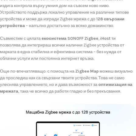
издига
контрола
върху
умния
дом
на
съвсем
ново
ниво.
Устройството
поддържа
локално
управление
на
различни
типове
устройства
и
може
да
изгради
Zigbee
мрежа
с
до
128
свързани
устройства
–
напълно
достатъчно
за
всяко
домакинство.
Съвместим
с
цялата
екосистема
SONOFF
Zigbee
,
iHost
ти
позволява
да
интегрираш
всички
налични
Zigbee
устройства
от
марката
в
една
стабилна
и
ефективна
система –
без
нужда
от
облачни
услуги
или
постоянна
интернет
връзка.
Още
по-
впечатляващо:
с
помощта
на
Zigbee
Map
можеш
визуално
да
проследиш
как
са
свързани
твоите
устройства.
Това
не
само
улеснява
управлението,
но
и
дава
възможност
за
оптимизация
на
мрежата
,
така
че
всичко
да
работи
гладко
и
без
прекъсвания.