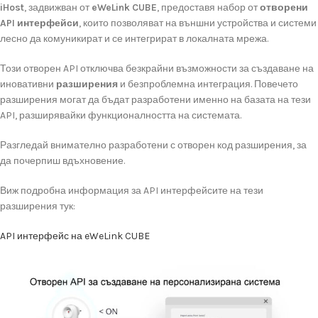
iHost
,
задвижван
от
eWeLink
CUBE
,
предоставя
набор
от
отворени
API
интерфейси
,
които
позволяват
на
външни
устройства
и
системи
лесно
да
комуникират
и
се
интегрират
в
локалната
мрежа.
Този
отворен
API
отключва
безкрайни
възможности
за
създаване
на
иновативни
разширения
и
безпроблемна
интеграция.
Повечето
разширения
могат
да
бъдат
разработени
именно
на
базата
на
тези
API,
разширявайки
функционалността
на
системата.
Разгледай
внимателно
разработени
с
отворен
код
разширения,
за
да
почерпиш
вдъхновение.
Виж
подробна
информация
за
API
интерфейсите
на
тези
разширения
тук:
API
интерфейс
на
eWeLink
CUBE