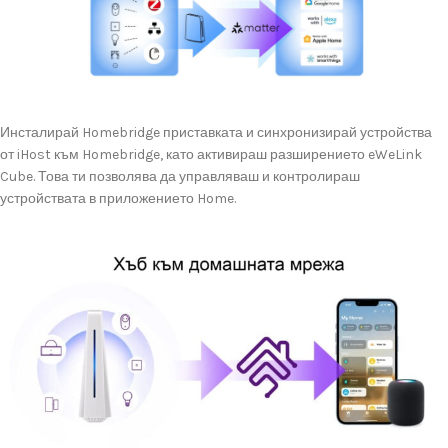
Инсталирай
Homebridge
приставката
и
синхронизирай
устройства
от
iHost
към
Homebridge,
като
активираш
разширението
eWeLink
Cube.
Това
ти
позволява
да
управляваш
и
контролираш
устройствата
в
приложението
Home.