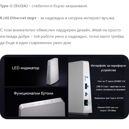
Type-
C (
5V/
2A)
–
стабилно
и
бързо
захранване
RJ45
Ethernet
порт
–
за
надеждна
и
сигурна
интернет
връзка
С
този
внимателно
обмислен
хардуерен
дизайн,
iHost
не
просто
изглежда
добре –
той
работи
умно
и
надеждно,
точно
както
трябва
да
бъде
в
един
съвременен
умен
дом.