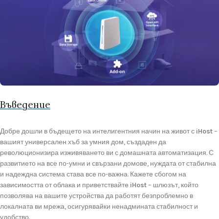
Въведение
Добре
дошли
в
бъдещето
на
интелигентния
начин
на
живот
с
iHost
–
вашият
универсален
хъб
за
умния
дом,
създаден
да
революционизира
изживяването
ви
с
домашната
автоматизация.
С
развитието
на
все
по-
умни
и
свързани
домове,
нуждата
от
стабилна
и
надеждна
система
става
все
по-
важна.
Кажете
сбогом
на
зависимостта
от
облака
и
приветствайте
iHost
–
шлюзът,
който
позволява
на
вашите
устройства
да
работят
безпроблемно
в
локалната
ви
мрежа,
осигурявайки
ненадмината
стабилност
и
удобство.