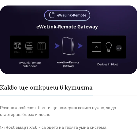
Какво ще откриеш в кутията
Разопаковай
своя
iHost
и
ще
намериш
всичко
нужно,
за
да
стартираш
бързо
и
лесно:
1×
iHost
смарт
хъб
–
сърцето
на
твоята
умна
система