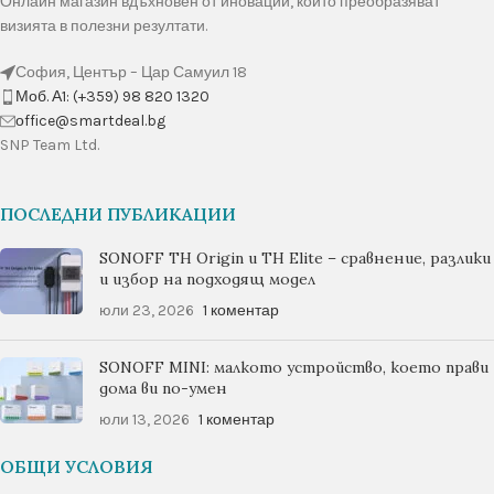
Онлайн магазин вдъхновен от иновации, които преобразяват
визията в полезни резултати.
София, Център – Цар Самуил 18
Моб. А1: (+359) 98 820 1320
оffice@smartdeal.bg
SNP Team Ltd.
ПОСЛЕДНИ ПУБЛИКАЦИИ
SONOFF TH Origin и TH Elite – сравнение, разлики
и избор на подходящ модел
юли 23, 2026
1 коментар
SONOFF MINI: малкото устройство, което прави
дома ви по-умен
юли 13, 2026
1 коментар
ОБЩИ УСЛОВИЯ