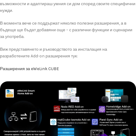
възможности
и
адаптираш
умния
си
дом
според
своите
специфични
нужди.
В
момента
вече
се
поддържат
няколко
полезни разширения
,
а
в
бъдеще
ще
бъдат
добавяни
още –
с
различни
функции
и
сценарии
за
употреба.
Виж
представянето
и
ръководството
за
инсталация
на
разработените
Add-
on
разширения
тук:
Разширения
за
eWeLink
CUBE