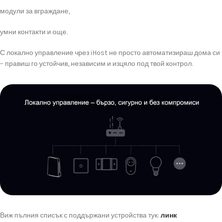
модули
за
вграждане,
умни
контакти
и
още.
С
локално
управление
чрез
iHost
не
просто
автоматизираш
дома
си
–
правиш
го
устойчив,
независим
и
изцяло
под
твой
контрол.
Виж
пълния
списък
с
поддържани
устройства
тук:
линк