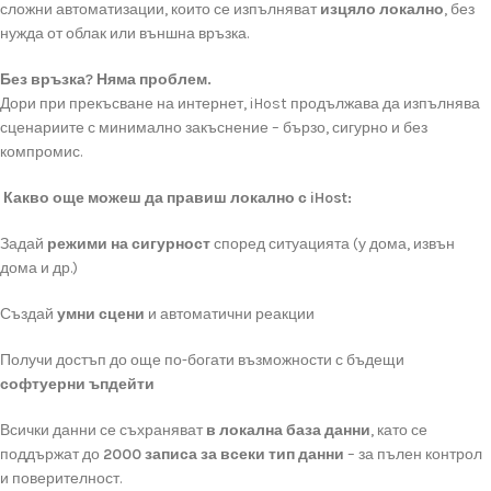
сложни
автоматизации,
които
се
изпълняват
изцяло
локално
,
без
нужда
от
облак
или
външна
връзка.
Без
връзка?
Няма
проблем.
Дори
при
прекъсване
на
интернет,
iHost
продължава
да
изпълнява
сценариите
с
минимално
закъснение –
бързо,
сигурно
и
без
компромис.
Какво
още
можеш
да
правиш
локално
с
iHost:
Задай
режими
на
сигурност
според
ситуацията (
у
дома,
извън
дома
и
др.)
Създай
умни
сцени
и
автоматични
реакции
Получи
достъп
до
още
по-
богати
възможности
с
бъдещи
софтуерни
ъпдейти
Всички
данни
се
съхраняват
в
локална
база
данни
,
като
се
поддържат
до
2000
записа
за
всеки
тип
данни
–
за
пълен
контрол
и
поверителност.