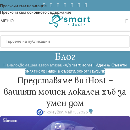
Прескочи към навигация
Прескочи към основното съдържание
МЕНЮ
Блог
Начало
/
Домашна автоматизация
/
Smart Home | Идеи & Съвети
SMART HOME | ИДЕИ & СЪВЕТИ
,
SONOFF | EWELINK
Представяме ви iHost –
вашият мощен локален хъб за
умен дом
0
nikolay
Вкл. май 15, 2025