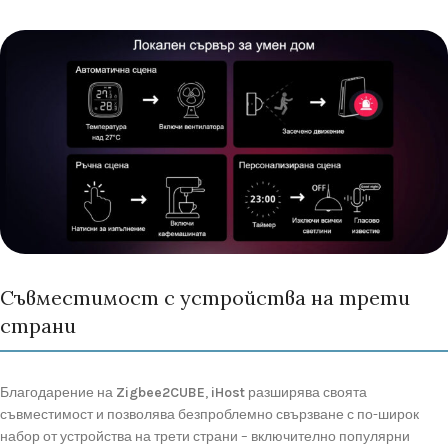
Съвместимост с устройства на трети
страни
Благодарение
на
Zigbee2CUBE
,
iHost
разширява
своята
съвместимост
и
позволява
безпроблемно
свързване
с
по-
широк
набор
от
устройства
на
трети
страни –
включително
популярни