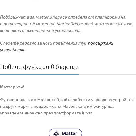
Поддръжката
за
Matter
Bridge
се
определя
от
платформи
на
трети
страни.
В
момента
Matter
Bridge
поддържа
само
ключове,
контакти
и
осветителни
устройства.
Следете
редовно
за
нови
попълнения тук:
поддържани
устройства
Повече функции в бъдеще
Маттер хъб
Функционира
като
Matter
хъб,
който
добавя
и
управлява
устройства
на
други
марки
с
поддръжка
на
Matter,
като
им
осигурява
управление
директно
през
платформата
iHost.