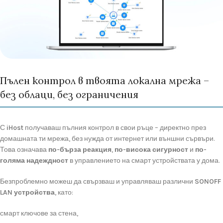
Пълен контрол в твоята локална мрежа –
без облаци, без ограничения
С
iHost
получаваш
пълния
контрол
в
свои
ръце –
директно
през
домашната
ти
мрежа,
без
нужда
от
интернет
или
външни
сървъри.
Това
означава
по-
бърза
реакция
,
по-
висока
сигурност
и
по-
голяма
надеждност
в
управлението
на
смарт
устройствата
у
дома.
Безпроблемно
можеш
да
свързваш
и
управляваш
различни
SONOFF
LAN
устройства
,
като:
смарт
ключове
за
стена,