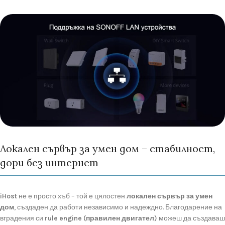
Локален сървър за умен дом – стабилност,
дори без интернет
iHost
не
е
просто
хъб –
той
е
цялостен
локален
сървър
за
умен
дом
,
създаден
да
работи
независимо
и
надеждно.
Благодарение
на
вградения
си
rule
engine (
правилен
двигател)
можеш
да
създаваш