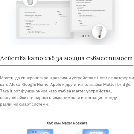
Действа като хъб за мощна съвместимост
Можеш
да
синхронизираш
различни
устройства
в
iHost
с
платформи
като
Alexa
,
Google
Home
,
Apple
и
други,
използвайки
Matter
bridge
.
Така
iHost
функционира
като
хъб
за
Matter
устройства
,
осигурявайки
по-
широка
съвместимост
и
интеграция
между
различни
смарт
системи.