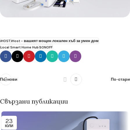
iHOST
iHost – вашият мощен локален хъб за умен дом
Local Smart Home Hub
SONOFF
По-нови
По-стари
Свързани публикации
23
ЮЛИ