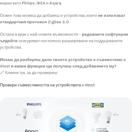
марки
като
Philips
,
IKEA
и
Aqara
.
Освен
това
можеш
да
добавяш
и
устройства,
които
не
използват
стандартния
протокол
Zigbee
3.0
.
Остани
в
крак
с
най-
новите
възможности –
редовните
софтуерни
ъпдейти
осигуряват
постоянно
разширяване
на
поддържаните
устройства.
Искаш
да
разбереш
дали
твоето
устройство
е
съвместимо
с
iHost
и
какви
функции
ще
получиш
след
добавянето
му?
🔗
Кликни
тук,
за
да
провериш:
Провери
съвместимостта
на
устройствата
с
iHost