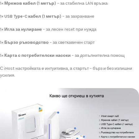
1×
Мрежов
кабел (
1
метър)
–
за
стабилна
LAN
връзка
1×
USB
Type-
C
кабел (
1
метър)
–
за
захранване
1×
Игла
за
нулиране
–
за
лесен
reset
при
нужда
1×
Бързо
ръководство
–
за
светкавичен
старт
1×
Карта
с
потребителски
насоки
–
за
допълнителна
помощ
С
iHost
настройката
е
интуитивна,
а
стартът –
бърз
и
без
излишни
усилия.