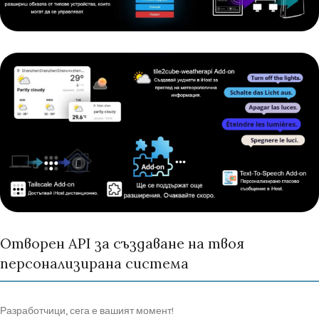
Отворен API за създаване на твоя
персонализирана система
Разработчици,
сега
е
вашият
момент!